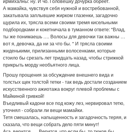
ирмихалны: ну. И чо. Головешку дочурка обреет.
А мамайка, чувствуя себя нужной и востребованной,
закатывала заплывшие жирком глазенки, загадочно
щурила их, трясла всеми своими тремя кисельными
подбородками и кокетничала в туманном ответе: "Влад,
ты же понимаешь …. Волосы для девочки так важны …
вот я, девочка, да ни за что бы. " И трясла своими
жиденькими, прилизанными волосенками, которые
стоило бы срезать лет тридцать назад, чтобы стрижкой
прикрыть морду необъятного лица.
Прошу прощения за обсуждение внешнего вида и
толстых щек толстой тетки - так ведь достали созданием
искусственного ажиотажа вокруг плевой проблемы с
Майкиной гривкой!
Въедливый кадони все под кожу лез, нервировал тетю,
уточнял - собрали ли вещи мамайки.
Тетя смешалась, напыщенность и загадочность теряя, и
сказала, что вещи собрать дело пяти минут!
Ага, верится …. Верится, что если бы, то тюков бы