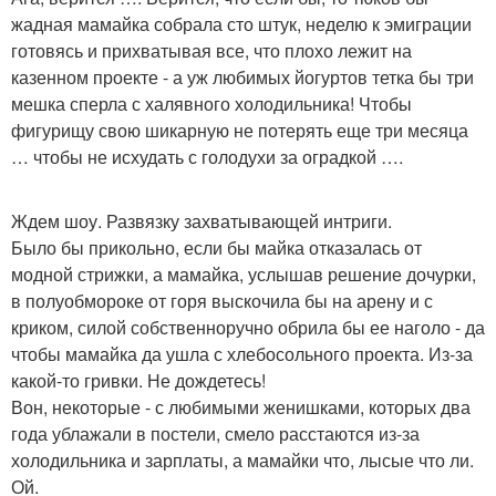
жадная мамайка собрала сто штук, неделю к эмиграции
готовясь и прихватывая все, что плохо лежит на
казенном проекте - а уж любимых йогуртов тетка бы три
мешка сперла с халявного холодильника! Чтобы
фигурищу свою шикарную не потерять еще три месяца
… чтобы не исхудать с голодухи за оградкой ….
Ждем шоу. Развязку захватывающей интриги.
Было бы прикольно, если бы майка отказалась от
модной стрижки, а мамайка, услышав решение дочурки,
в полуобмороке от горя выскочила бы на арену и с
криком, силой собственноручно обрила бы ее наголо - да
чтобы мамайка да ушла с хлебосольного проекта. Из-за
какой-то гривки. Не дождетесь!
Вон, некоторые - с любимыми женишками, которых два
года ублажали в постели, смело расстаются из-за
холодильника и зарплаты, а мамайки что, лысые что ли.
Ой.