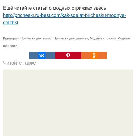
Ещё читайте статьи о модных стрижках здесь
http://pricheski.ru-best.com/kak-sdelat-prichesku/modnye-
strizhki
Категории:
Прически для волос
,
Прически для девочек
,
Модные стрижки
,
Модные
прически
Читайте также
Мифы и факты об уходе за волосами.