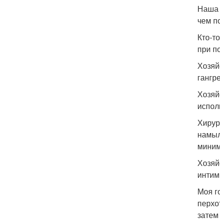
Наша 
чем п
Кто-т
при п
Хозяй
гангр
Хозяй
испол
Хирур
намыл
миним
Хозяй
интим
Моя г
перхо
затем