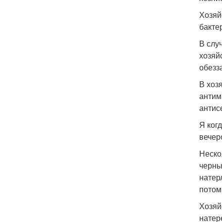
Хозяй
бакте
В слу
хозяй
обезз
В хоз
антим
антис
Я ког
вечер
Неско
черны
натер
потом
Хозяй
натер