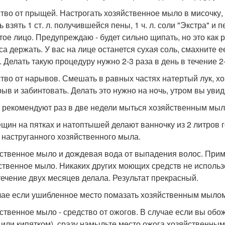
тво от прыщей. Настрогать хозяйственное мыло в мисочку, 
ь взять 1 ст. л. получившейся пены, 1 ч. л. соли "Экстра" 
ое лицо. Предупреждаю - будет сильно щипать, но это как р
са держать. У вас на лице останется сухая соль, смахните е
. Делать такую процедуру нужно 2-3 раза в день в течение 2
тво от нарывов. Смешать в равных частях натертый лук, хо
рыв и забинтовать. Делать это нужно на ночь, утром вы увид
 рекомендуют раз в две недели мыться хозяйственным мыло
ещин на пятках и натоптышей делают ванночку из 2 литров 
 наструганного хозяйственного мыла.
ственное мыло и дождевая вода от выпадения волос. Прим
ственное мыло. Никаких других моющих средств не использо
 течение двух месяцев делала. Результат прекрасный.
чае если ушибленное место помазать хозяйственным мылом 
ственное мыло - средство от ожогов. В случае если вы обожг
 или кипятком), сразу намыльте место ожога хозяйственным