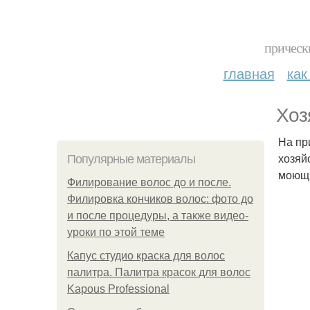
прическ
главная
как
Хоз
На пр
хозяй
Популярные материалы
моющи
Филирование волос до и после.
Филировка кончиков волос: фото до
и после процедуры, а также видео-
уроки по этой теме
Капус студио краска для волос
палитра. Палитра красок для волос
Kapous Professional