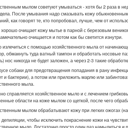
ственным мылом советуют умываться - хотя бы 2 раза в нед
дела. После умывания надо смазывать кожу обыкновенным 
ний, как говорят те, кто попробовал, лучше, чем от испол
 хорошо очищает кожу мытье в парной с березовым венико
замечательно очищается и потом как бы светится изнутри.
 излечиться с помощью хозяйственного мыла от начинающ
ор, обмакнуть туда ватный тампон и обработать носовые паз
ь) нос никогда не будет заложен, а через 2-3 такие обработк
кусе собаки для предотвращения попадания в рану инфекции
т и бактерии), а потом или приложить марлю или забинтова
ственного мыла.
но справляется хозяйственное мыло и с лечением грибков
енные области на коже мылом со щеткой, после чего обраб
ственным мылом обрабатывают кожу при легких ожогах (на
 депиляции, чтобы исключить покраснение кожи на чувстви
ственное мыло. Достаточно просто один раз намылиться и р