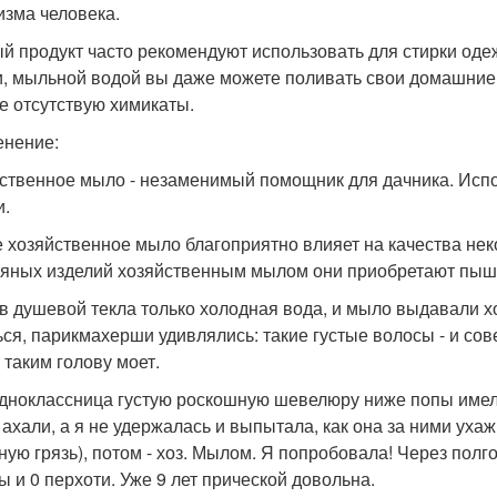
изма человека.
й продукт часто рекомендуют использовать для стирки оде
и, мыльной водой вы даже можете поливать свои домашние р
е отсутствую химикаты.
нение:
ственное мыло - незаменимый помощник для дачника. Испо
и.
е хозяйственное мыло благоприятно влияет на качества нек
яных изделий хозяйственным мылом они приобретают пышн
 в душевой текла только холодная вода, и мыло выдавали х
ься, парикмахерши удивлялись: такие густые волосы - и со
 таким голову моет.
дноклассница густую роскошную шевелюру ниже попы имела.
 ахали, а я не удержалась и выпытала, как она за ними у
ную грязь), потом - хоз. Мылом. Я попробовала! Через полг
ы и 0 перхоти. Уже 9 лет прической довольна.