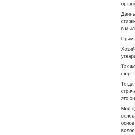
орган
Данны
стирк
в мыл
Приме
Хозяй
утвар
Так ж
шерст
Тогда
стрич
это он
Моя о
вслед
основ
волос