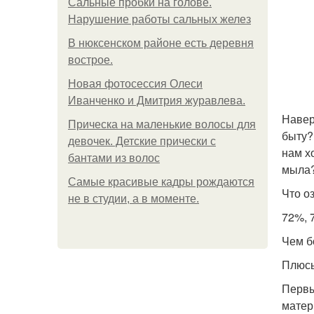
Сальные пробки на голове.
Нарушение работы сальных желез
В нюксенском районе есть деревня
вострое.
Новая фотосессия Олеси
Иванченко и Дмитрия журавлева.
Навер
Прическа на маленькие волосы для
быту?
девочек. Детские прически с
нам х
бантами из волос
мыла?
Самые красивые кадры рождаются
Что о
не в студии, а в моменте.
72%, 
Чем б
Плюсы
Первы
матер