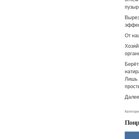
пузыр
Вырез
эффек
От на
Хозяй
орган
Берёт
натир
Лишь 
прост
Далее
Категори
Понр