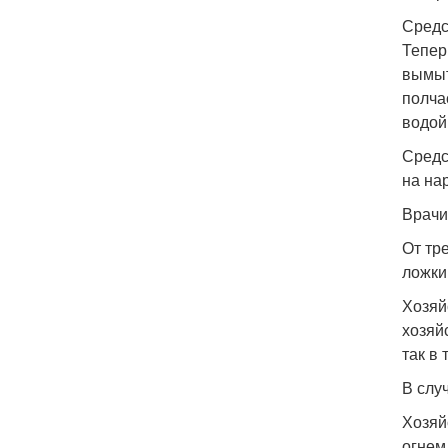
Средс
Тепер
вымыт
полча
водой
Средс
на на
Врачи
От тр
ложки
Хозяй
хозяй
так в
В слу
Хозяй
огнем