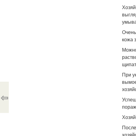
Хозяй
выгля
умыва
Очень
кожа 
Можно
раств
щипат
При у
вымое
хозяй
⇦
Успеш
пораж
Хозяй
После
хозяй