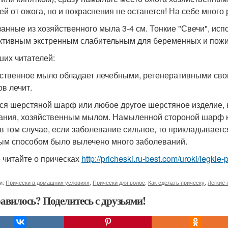
ей от ожога, но и покраснения не останется! На себе много
анные из хозяйственного мыла 3-4 см. Тонкие "Свечи", ис
тивным экстренным слабительным для беременных и пож
ших читателей:
ственное мыло обладает лечебными, регенеративными сво
ов лечит.
ся шерстяной шарф или любое другое шерстяное изделие, 
ания, хозяйственным мылом. Намыленной стороной шарф к 
в том случае, если заболевание сильное, то прикладывается
ым способом было вылечено много заболеваний.
 читайте о прическах
http://pricheski.ru-best.com/uroki/legkie-
и:
Прически в домашних условиях
,
Прически для волос
,
Как сделать прическу
,
Легкие 
авилось? Поделитесь с друзьями!