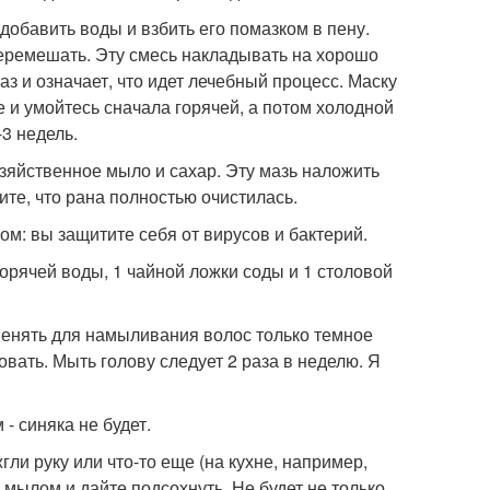
добавить воды и взбить его помазком в пену.
и перемешать. Эту смесь накладывать на хорошо
аз и означает, что идет лечебный процесс. Маску
е и умойтесь сначала горячей, а потом холодной
-3 недель.
зяйственное мыло и сахар. Эту мазь наложить
ите, что рана полностью очистилась.
м: вы защитите себя от вирусов и бактерий.
горячей воды, 1 чайной ложки соды и 1 столовой
енять для намыливания волос только темное
вать. Мыть голову следует 2 раза в неделю. Я
- синяка не будет.
ли руку или что-то еще (на кухне, например,
 мылом и дайте подсохнуть. Не будет не только