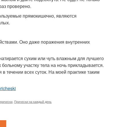
 раз проверено.
пользуемые прямокишечно, являются
илых.
йствами. Оно даже поражения внутренних
натирается сухим или чуть влажным для лучшего
больному участку тела на ночь прикладывается.
 в течении всех суток. На моей практике таким
pricheski
прически
,
Прически на каждый день