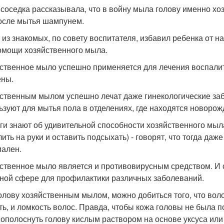
соседка рассказывала, что в войну мыла голову именно х
осле мытья шампунем.
о из знакомых, по совету воспитателя, избавил ребенка от 
омощи хозяйственного мыла.
ственное мыло успешно применяется для лечения воспали
ены.
ственным мылом успешно лечат даже гинекологические заб
ьзуют для мытья пола в отделениях, где находятся новоро
ги знают об удивительной способности хозяйственного мыла
ить на руки и оставить подсыхать) - говорят, что тогда да
ален.
ственное мыло является и противовирусным средством. И 
ной сфере для профилактики различных заболеваний.
олову хозяйственным мылом, можно добиться того, что воло
ть, и ломкость волос. Правда, чтобы кожа головы не была 
 ополоснуть голову кислым раствором на основе уксуса или