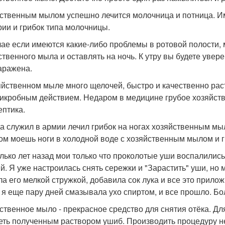
ственным мылом успешно лечится молочница и потница. Им
рии и грибок типа молочницы.
чае если имеются какие-либо проблемы в ротовой полости,
ственного мыла и оставлять на ночь. К утру вы будете увер
аражена.
яйственном мыле много щелочей, быстро и качественно рас
икробным действием. Недаром в медицине грубое хозяйств
ептика.
да служил в армии лечил грибок на ногах хозяйственным мы
ом моешь ноги в холодной воде с хозяйственным мылом и г
лько лет назад мои только что проколотые уши воспалились
й. Я уже настроилась снять сережки и "Зарастить" уши, но
ла его мелкой стружкой, добавила сок лука и все это прилож
 я еще пару дней смазывала ухо спиртом, и все прошло. Б
ственное мыло - прекрасное средство для снятия отёка. Для
еть полученным раствором ушиб. Производить процедуру не