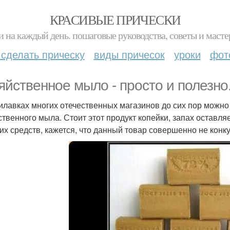
КРАСИВЫЕ ПРИЧЕСКИ
и на каждый день. пошаговые руководства, советы и масте
 сделать прическу
виды причесок
уроки
фот
яйственное мыло - просто и полезно
илавках многих отечественных магазинов до сих пор можно 
ственного мыла. Стоит этот продукт копейки, запах оставл
х средств, кажется, что данный товар совершенно не конк