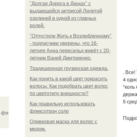
"Долгая Дорога в Дюнах" с
выдающейся актрисой Лилитой
озолиней в одной из главных
ролей.
"Отпустили Жить к Возлюбленному"
- подписчики уверены, что 16-
летняя Анна пересильд живёт с 20-
летним Ваней Дмитриенко.
Традиционная грузинская одежда.
. Все!
4 одн
Как понять в какой цвет покрасить
"коль 
волосы. Как подобрать цвет волос
держа
по цветотипу внешности?
5 сред
Как правильно использовать
⇦
флексотрон соло
Подро
Оливковая маска для волос с
медом.