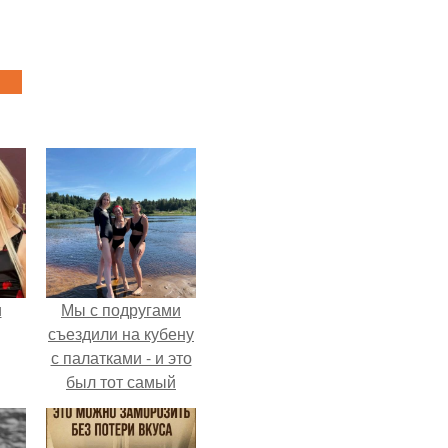
и
Мы с подругами
съездили на кубену
с палатками - и это
был тот самый
ва
отдых, после
которого долго