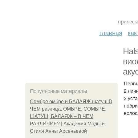
прическ
главная
как
Hal
вио
аку
Первы
2 лич
Популярные материалы
3 уст
Сомбре омбре и БАЛАЯЖ шатуш В
побри
ЧЕМ разница. ОМБРЕ, СОМБРЕ,
волос
ШАТУШ, БАЛАЯЖ – В ЧЕМ
РАЗЛИЧИЕ? | Академия Моды и
Стиля Анны Арсеньевой