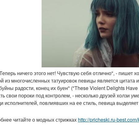
 Теперь ничего этого нет! Чувствую себя отлично", - пишет хол
ой из многочисленных татуировок певицы является цитата и
буйны радости, конец их буен" ("These Violent Delights Have
ть свои пороки под контролем, - несколько друзей холзи ум
и исполнителей, повлиявших на ее стиль, певица выделяет The
бнее читайте о модных стрижках
http://pricheski.ru-best.com