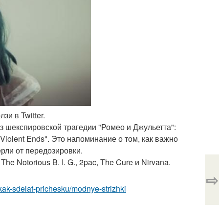
зи в Twitter.
з шекспировской трагедии "Ромео и Джульетта":
 Violent Ends". Это напоминание о том, как важно
ерли от передозировки.
 Notorious B. I. G., 2pac, The Cure и Nirvana.
⇨
/kak-sdelat-prichesku/modnye-strizhki