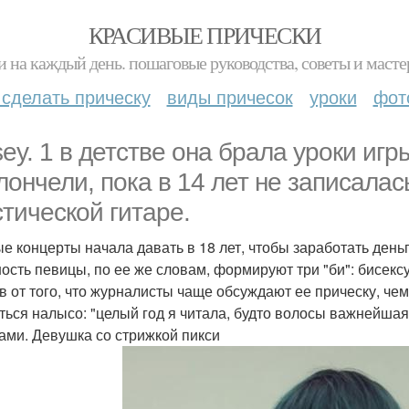
КРАСИВЫЕ ПРИЧЕСКИ
и на каждый день. пошаговые руководства, советы и масте
 сделать прическу
виды причесок
уроки
фот
sey. 1 в детстве она брала уроки игр
лончели, пока в 14 лет не записалас
стической гитаре.
е концерты начала давать в 18 лет, чтобы заработать деньг
ность певицы, по ее же словам, формируют три "би": бисекс
ав от того, что журналисты чаще обсуждают ее прическу, ч
ться налысо: "целый год я читала, будто волосы важнейшая
ами. Девушка со стрижкой пикси