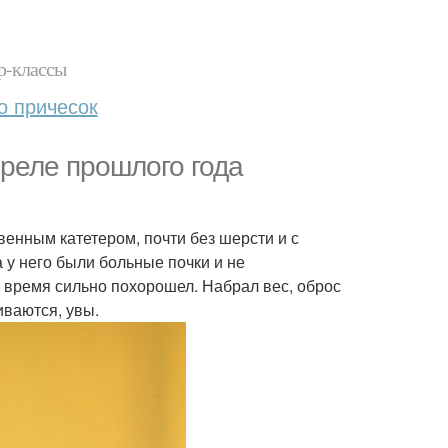
р-классы
о причесок
преле прошлого года
венным катетером, почти без шерсти и с
а у него были больные почки и не
 время сильно похорошел. Набрал вес, оброс
иваются, увы.