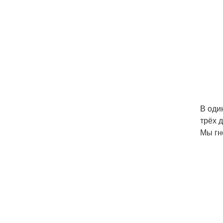
В оди
трёх 
Мы гн