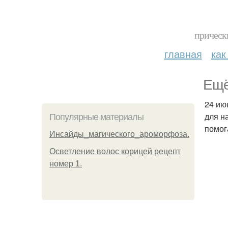
прическ
главная
как
Ещё
24 ию
для н
Популярные материалы
помог
Инсайды_магического_ароморфоза.
Осветление волос корицей рецепт
номер 1.