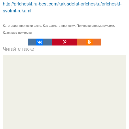
http://pricheski.ru-best.com/kak-sdelat-prichesku/pricheski-
svoimi-rukami
Категории:
прически фото
,
Как сделать прическу
,
Прически своими руками
,
Красивые прически
Читайте также
На плоском ходу.