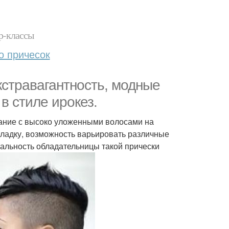
р-классы
о причесок
кстравагантность, модные
в стиле ирокез.
тание с высоко уложенными волосами на
кладку, возможность варьировать различные
уальность обладательницы такой прически