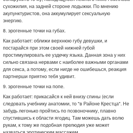
сухожилия, на задней стороне лодыжки. По мнению
акупунктуристов, она аккумулирует сексуальную
энергию.
8. эрогенные точки на губах.
Как работает: оближи верхнюю губу девушки, и
постарайся при этом своей нижней губой
простимулировать ее уздечку языка. Данная зона у них
сильно связана нервами с наиболее важными органами
для секса, а потому, если нигде не ошибешься, реакция
партнерши приятно тебя удивит.
9. эрогенные точки на попе.
Как работает: прикасайся к ней внизу спины (если
следовать учебнику анатомии, то "в Районе Крестца". Не
забудь легонько пройтись по позвоночнику, плавно
спустившись к области ягодиц. Там можешь дать волю
рукам, к тому же подобная прелюдия уже может
назваться эротическим массажем.