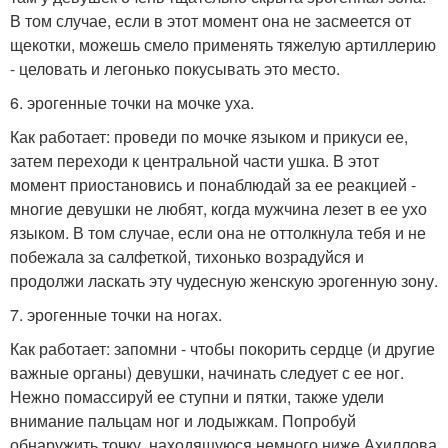
В том случае, если в этот момент она не засмеется от
щекотки, можешь смело применять тяжелую артиллерию
- целовать и легонько покусывать это место.
6. эрогенные точки на мочке уха.
Как работает: проведи по мочке языком и прикуси ее,
затем переходи к центральной части ушка. В этот
момент приостановись и понаблюдай за ее реакцией -
многие девушки не любят, когда мужчина лезет в ее ухо
языком. В том случае, если она не оттолкнула тебя и не
побежала за салфеткой, тихонько возрадуйся и
продолжи ласкать эту чудесную женскую эрогенную зону.
7. эрогенные точки на ногах.
Как работает: запомни - чтобы покорить сердце (и другие
важные органы) девушки, начинать следует с ее ног.
Нежно помассируй ее ступни и пятки, также удели
внимание пальцам ног и лодыжкам. Попробуй
обнаружить точку, находящуюся немного ниже Ахиллова