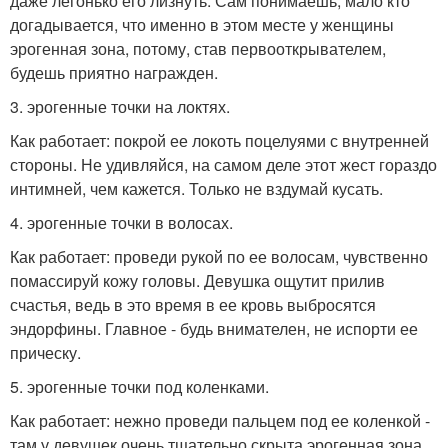
даже легонько его лизнуть. Сам понимаешь, мало кто
догадывается, что именно в этом месте у женщины
эрогенная зона, потому, став первооткрывателем,
будешь приятно награжден.
3. эрогенные точки на локтях.
Как работает: покрой ее локоть поцелуями с внутренней
стороны. Не удивляйся, на самом деле этот жест гораздо
интимней, чем кажется. Только не вздумай кусать.
4. эрогенные точки в волосах.
Как работает: проведи рукой по ее волосам, чувственно
помассируй кожу головы. Девушка ощутит прилив
счастья, ведь в это время в ее кровь выбросятся
эндорфины. Главное - будь внимателен, не испорти ее
прическу.
5. эрогенные точки под коленками.
Как работает: нежно проведи пальцем под ее коленкой -
там у девушек очень тщательно скрыта эрогенная зона.