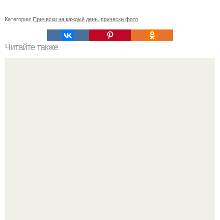
Категории:
Прически на каждый день
,
прически фото
Читайте также
Шампунь с кератином для волос польза или вред.
Шампуни с кератином