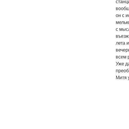
станц
вообщ
он с и
мельк
с мыс
въезж
лета и
вечер
всем 
Уже д
преоб
Митя 