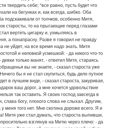
и твердить себе; "все равно, пусть будет что
хали на бегунках и, как всегда, шибко. Оба
оба подскакивали от толчков, особенно Митя,
лок старосты, то на прыгающие перед глазами
стал вертеть цигарку и, ухмыляясь в
меня, а понапрасну. Разве я говорил не правду
а не уйдет, на все время надо знать. Митя
стотой и неловкой усмешкой: - да никого что-то
! - девки только манят, - ответил Митя, стараясь
 обращенья вы не знаете, - сказал староста уже
. Ничего бы я не стал скупиться, будь дело путное
удет в лучшем виде, - сказал староста, закуривая,
одарок ваш дорог, а мне хочется удовольствие
 нельзя так оставить. Я своих господ завсегда в
ни, слава богу, плохого слова не слыхал. Другим,
А у меня того нет. Мне скотина дороже всего. Я и
а! Митя уже стал думать, что староста выпивши,
опросительно взглянув на Митю через плечо: - да