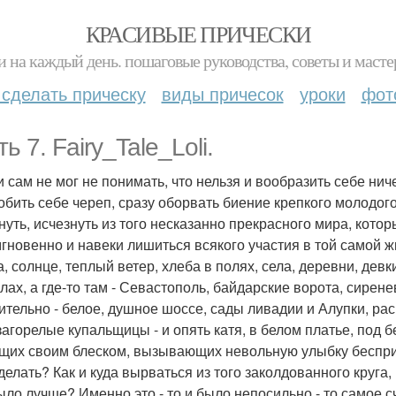
КРАСИВЫЕ ПРИЧЕСКИ
и на каждый день. пошаговые руководства, советы и масте
 сделать прическу
виды причесок
уроки
фот
ь 7. Fairy_Tale_Loli.
 сам не мог не понимать, что нельзя и вообразить себе ниче
обить себе череп, сразу оборвать биение крепкого молодого
нуть, исчезнуть из того несказанно прекрасного мира, кото
мгновенно и навеки лишиться всякого участия в той самой жи
, солнце, теплый ветер, хлеба в полях, села, деревни, девки
лах, а где-то там - Севастополь, байдарские ворота, сирен
ительно - белое, душное шоссе, сады ливадии и Алупки, ра
 загорелые купальщицы - и опять катя, в белом платье, под 
щих своим блеском, вызывающих невольную улыбку беспричи
делать? Как и куда вырваться из того заколдованного круга,
ыло лучше? Именно это - то и было непосильно - то самое с