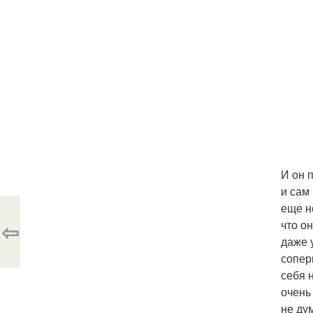
И он 
и сам
еще н
⇦
что он
даже 
сопер
себя 
очень
не дум