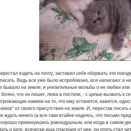
перестал ездить на почту, заставил себя оборвать эти поез
 писать. Ведь все уже было испробовано, все написано: и н
е бывало на земле, и унизительные мольбы о ее любви или 
 болен, что он пишет, лежа в постели, - с целью вызвать к с
угрожающие намеки на то, что ему останется, кажется, одно
ников" от своего присутствия на земле. И, перестав писать
не ждать ничего (а все-таки втайне надеясь, что письмо при
 хорошо прикинувшись равнодушным, или когда в самом де
ать о кате, всячески ища спасения от нее, он опять стал чи