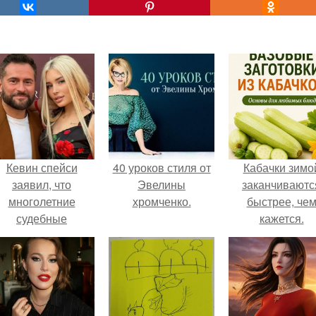
Кевин спейси
40 уроков стиля от
Кабачки зимо
заявил, что
Эвелины
заканчиваютс
многолетние
хромченко.
быстрее, че
судебные
кажется.
разбирательства
практически
уничтожили его
состояние.