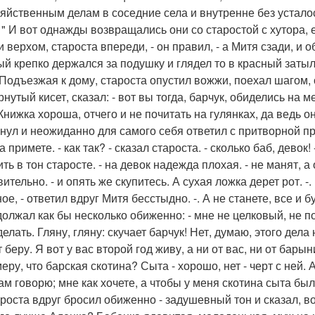
зяйственным делам в соседние села и внутренне без усталост
! " И вот однажды возвращались они со старостой с хутора, е
и верхом, староста впереди, - он правил, - а Митя сзади, и 
ый крепко держался за подушку и глядел то в красный заты
 Подъезжая к дому, староста опустил вожжи, поехал шагом, 
нутый кисет, сказал: - вот вы тогда, барчук, обиделись на 
Книжка хороша, отчего и не почитать на гулянках, да ведь он
нул и неожиданно для самого себя ответил с притворной про
а примете. - как так? - сказал староста. - сколько баб, девок
ть в тон старосте. - на девок надежда плохая. - не манят, а
ительно. - и опять же скупитесь. А сухая ложка дерет рот. -
ое, - ответил вдруг Митя бесстыдно. -. А не станете, все и б
должал как бы несколько обиженно: - мне не целковый, не п
елать. Гляну, гляну: скучает барчук! Нет, думаю, этого дела
 беру. Я вот у вас второй год живу, а ни от вас, ни от бары
еру, что барская скотина? Сыта - хорошо, нет - черт с ней. 
ам говорю; мне как хочете, а чтобы у меня скотина сыта был
ароста вдруг бросил обиженно - задушевный тон и сказал, в