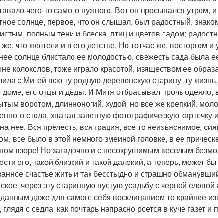
тавало чего-то самого нужного. Вот он просыпался утром, и 
тное солнце, первое, что он слышал, был радостный, знаком
систым, полным тени и блеска, птиц и цветов садом; радост
 же, что желтели и в его детстве. Но тотчас же, восторгом 
нее солнце блистало ее молодостью, свежесть сада была ее 
оне колоколов, тоже играло красотой, изяществом ее образ
лила с Митей всю ту родную деревенскую старину, ту жизнь, 
м доме, его отцы и деды. И Митя отбрасывал прочь одеяло, 
ытым воротом, длинноногий, худой, но все же крепкий, мол
енного стола, хватал заветную фотографическую карточку и
 на нее. Вся прелесть, вся грация, все то неизъяснимое, си
ом, все было в этой немного змеиной головке, в ее прическ
ном взоре! Но загадочно и с несокрушимым веселым безмолв
ести его, такой близкий и такой далекий, а теперь, может б
занное счастье жить и так бесстыдно и страшно обманувший?
ское, через эту старинную пустую усадьбу с черной еловой
данным даже для самого себя восклицанием то крайнее изн
, глядя с седла, как почтарь напрасно роется в куче газет 