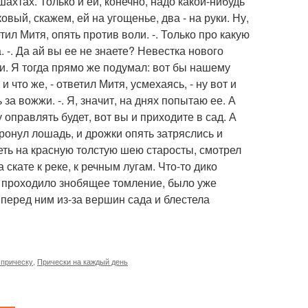
ахтах. Только и ей, конечно, надо какой-нибудь
ковый, скажем, ей на угощенье, два - на руки. Ну,
етил Митя, опять против воли. -. Только про какую
. -. Да ай вы ее не знаете? Невестка нового
ли. Я тогда прямо же подумал: вот бы нашему
и что же, - ответил Митя, усмехаясь, - ну вот и
сь за вожжи. -. Я, значит, на днях попытаю ее. А
 оправлять будет, вот вы и приходите в сад. А
тронул лошадь, и дрожки опять затряслись и
деть на красную толстую шею старосты, смотрел
скате к реке, к речным лугам. Что-то дико
лу проходило знобящее томление, было уже
 перед ним из-за вершин сада и блестела
 прическу
,
Прически на каждый день