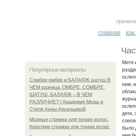
прическ
главная
как
Част
Митя и
раздр
Популярные материалы
ослеп
Сомбре омбре и БАЛАЯЖ шатуш В
ним, 
ЧЕМ разница. ОМБРЕ, СОМБРЕ,
облака
ШАТУШ, БАЛАЯЖ – В ЧЕМ
журна
РАЗЛИЧИЕ? | Академия Моды и
ослеп
Стиля Анны Арсеньевой
дети,
Модные стрижки для тонких волос.
слепя
Короткие стрижки для тонких волос
было 
чем б