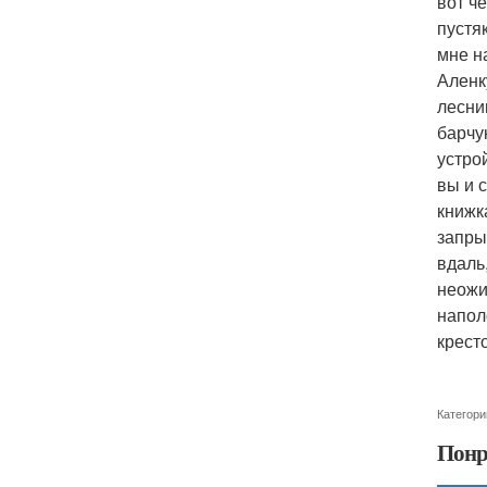
вот ч
пустяк
мне на
Аленку
лесни
барчук
устрой
вы и 
книжк
запры
вдаль
неожи
напол
крест
Категори
Понр