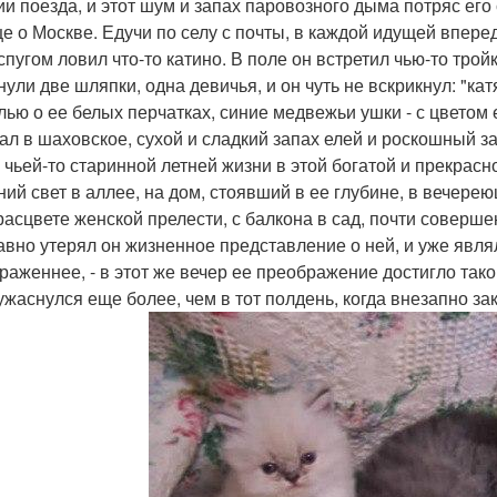
ии поезда, и этот шум и запах паровозного дыма потряс его
е о Москве. Едучи по селу с почты, в каждой идущей впере
спугом ловил что-то катино. В поле он встретил чью-то тройк
нули две шляпки, одна девичья, и он чуть не вскрикнул: "к
лью о ее белых перчатках, синие медвежьи ушки - с цветом 
ал в шаховское, сухой и сладкий запах елей и роскошный з
 чьей-то старинной летней жизни в этой богатой и прекрасно
ний свет в аллее, на дом, стоявший в ее глубине, в вечере
расцвете женской прелести, с балкона в сад, почти соверше
авно утерял он жизненное представление о ней, и уже явля
раженнее, - в этот же вечер ее преображение достигло так
ужаснулся еще более, чем в тот полдень, когда внезапно за