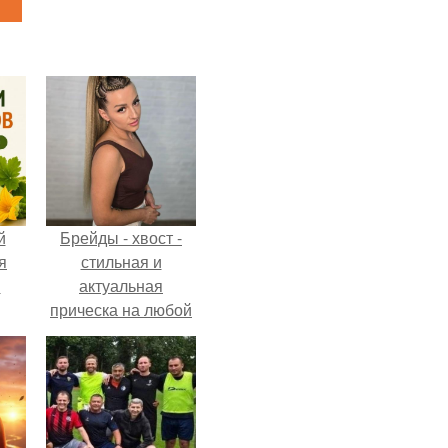
й
Брейды - хвост -
я
стильная и
м
актуальная
прическа на любой
случай.