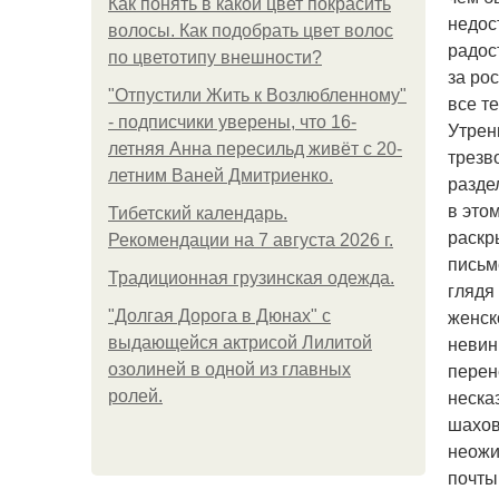
Как понять в какой цвет покрасить
недос
волосы. Как подобрать цвет волос
радос
по цветотипу внешности?
за ро
"Отпустили Жить к Возлюбленному"
все те
- подписчики уверены, что 16-
Утрен
летняя Анна пересильд живёт с 20-
трезв
летним Ваней Дмитриенко.
разде
в это
Тибетский календарь.
раскр
Рекомендации на 7 августа 2026 г.
письм
Традиционная грузинская одежда.
глядя
женск
"Долгая Дорога в Дюнах" с
невин
выдающейся актрисой Лилитой
перен
озолиней в одной из главных
неска
ролей.
шахов
неожи
почты