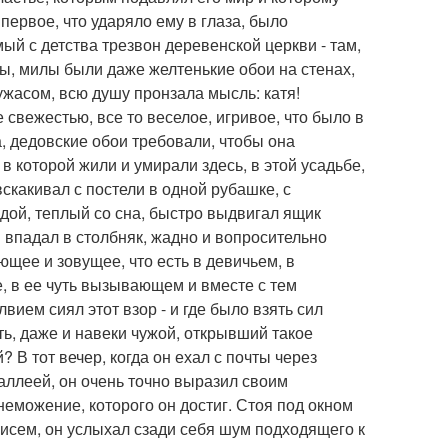
первое, что ударяло ему в глаза, было
ый с детства трезвон деревенской церкви - там,
ны, милы были даже желтенькие обои на стенах,
и ужасом, всю душу пронзала мысль: катя!
свежестью, все то веселое, игривое, что было в
а, дедовские обои требовали, чтобы она
в которой жили и умирали здесь, в этой усадьбе,
вскакивал с постели в одной рубашке, с
одой, теплый со сна, быстро выдвигал ящик
 впадал в столбняк, жадно и вопросительно
яющее и зовущее, что есть в девичьем, в
е, в ее чуть вызывающем и вместе с тем
ием сиял этот взор - и где было взять сил
ыть, даже и навеки чужой, открывший такое
 В тот вечер, когда он ехал с почты через
 аллеей, он очень точно выразил своим
еможение, которого он достиг. Стоя под окном
и писем, он услыхал сзади себя шум подходящего к