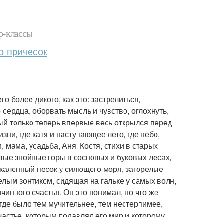
р-классы
о причесок
го более дикого, как это: застрелиться,
 сердца, оборвать мысль и чувство, оглохнуть,
рый только теперь впервые весь открылся перед
зни, где катя и наступающее лето, где небо,
, мама, усадьба, Аня, Костя, стихи в старых
евые знойные горы в сосновых и буковых лесах,
скаленный песок у сияющего моря, загорелые
белым зонтиком, сидящая на гальке у самых волн,
нного счастья. Он это понимал, но что же
 где было тем мучительнее, тем нестерпимее,
частье, которым подавлял его мир и которому