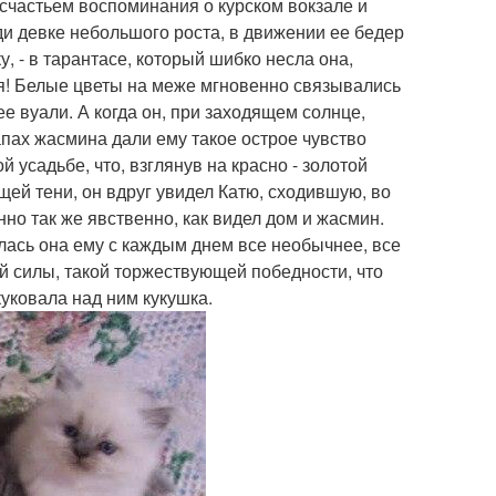
 счастьем воспоминания о курском вокзале и
ди девке небольшого роста, в движении ее бедер
у, - в тарантасе, который шибко несла она,
атя! Белые цветы на меже мгновенно связывались
ее вуали. А когда он, при заходящем солнце,
апах жасмина дали ему такое острое чувство
й усадьбе, что, взглянув на красно - золотой
ющей тени, он вдруг увидел Катю, сходившую, во
нно так же явственно, как видел дом и жасмин.
лась она ему с каждым днем все необычнее, все
ой силы, такой торжествующей победности, что
куковала над ним кукушка.