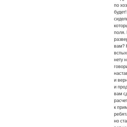
по хо
будет
сидел
котор
поля.
развер
вам? 
вспых
нету н
говори
настав
и верн
и про
вам сд
расчет
к прим
ребят
но ст