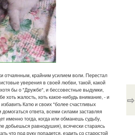
дки отчаянным, крайним усилием воли. Перестал
еистовые уверения в своей любви, такой, какой
хотя бы о "Дружбе", и бессовестные выдумки,
⇨
ебе хоть жалость, хоть какое-нибудь внимание, - и
: избавить Катю и своих "более счастливых
 и домогаться ответа, всеми силами заставляя
дет именно тогда, когда или обманешь судьбу,
ле добьешься равнодушия), всячески стараясь
тать что под руку попадется, ездить со старостой