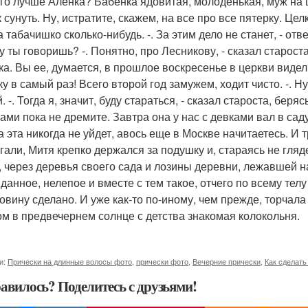
его лучше Аленка? Бабенка ядовитая, молоденькая, муж на ш
 сунуть. Ну, истратите, скажем, на все про все пятерку. Цел
 табачишко сколько-нибудь. -. За этим дело не станет, - отв
 ты говоришь? -. Понятно, про Лесникову, - сказал староста
ка. Вы ее, думается, в прошлое воскресенье в церкви виде
у в самый раз! Всего второй год замужем, ходит чисто. -. Ну 
. -. Тогда я, значит, буду стараться, - сказал староста, беря
сами пока не дремите. Завтра она у нас с девками вал в саду
а эта никогда не уйдет, авось еще в Москве начитаетесь. И 
гали, Митя крепко держался за подушку и, стараясь не гля
, через деревья своего сада и лозины деревни, лежавшей на 
данное, нелепое и вместе с тем такое, отчего по всему те
овину сделано. И уже как-то по-иному, чем прежде, торчала
ом в предвечернем солнце с детства знакомая колокольня.
и:
Прически на длинные волосы фото
,
прически фото
,
Вечерние прически
,
Как сделать
авилось? Поделитесь с друзьями!