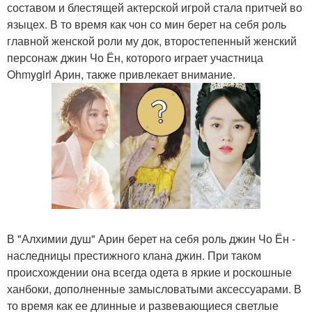
составом и блестящей актерской игрой стала притчей во
языцех. В то время как чон со мин берет на себя роль
главной женской роли му док, второстепенный женский
персонаж джин Чо Ён, которого играет участница
Ohmygirl Арин, также привлекает внимание.
В "Алхимии душ" Арин берет на себя роль джин Чо Ён -
наследницы престижного клана джин. При таком
происхождении она всегда одета в яркие и роскошные
ханбоки, дополненные замысловатыми аксессуарами. В
то время как ее длинные и развевающиеся светлые