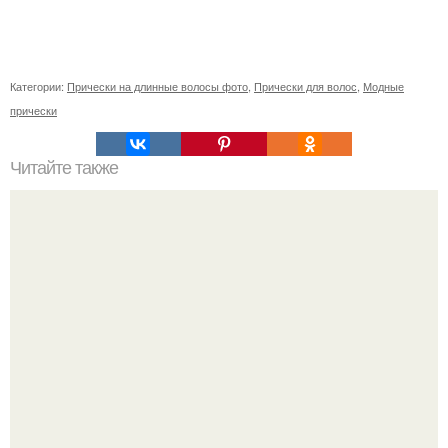
Категории:
Прически на длинные волосы фото
,
Прически для волос
,
Модные
прически
Читайте также
Шампуни с нейтральным pH список. Безсульфатные
шампуни: список