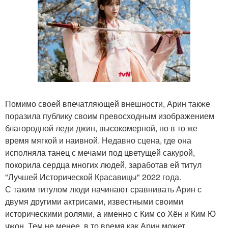
Помимо своей впечатляющей внешности, Арин также
поразила публику своим превосходным изображением
благородной леди джин, высокомерной, но в то же
время мягкой и наивной. Недавно сцена, где она
исполняла танец с мечами под цветущей сакурой,
покорила сердца многих людей, заработав ей титул
"Лучшей Исторической Красавицы" 2022 года.
С таким титулом люди начинают сравнивать Арин с
двумя другими актрисами, известными своими
историческими ролями, а именно с Ким со Хён и Ким Ю
чжон. Тем не менее, в то время как Арин может