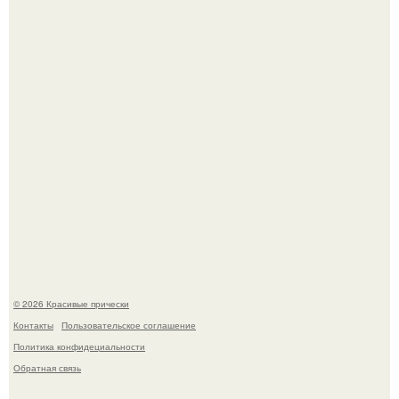
женских персонажей.
Борющийся с раком поджелудочной железы Евгений
Алдонин вернулся в Москву после почти года лечения в
Германии.
© 2026 Красивые прически
Контакты
Пользовательское соглашение
Политика конфидециальности
Обратная связь