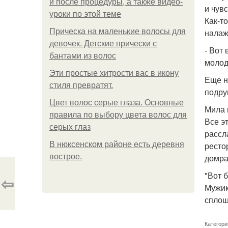
и после процедуры, а также видео-
и чувс
уроки по этой теме
Как-т
Прическа на маленькие волосы для
налаж
девочек. Детские прически с
- Вот
бантами из волос
молод
Эти простые хитрости вас в икону
Еще н
стиля превратят.
подру
Цвет волос серые глаза. Основные
Мила 
правила по выбору цвета волос для
Все э
серых глаз
рассл
В нюксенском районе есть деревня
ресто
вострое.
домра
"Вот 
⇦
Мужик
сплош
Категори