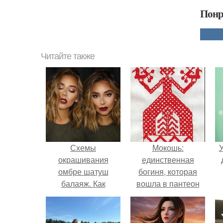
Понр
Читайте также
Схемы
Мокошь:
У
окрашивания
единственная
омбре шатуш
богиня, которая
балаяж. Как
вошла в пантеон
выбрать
князя Владимира.
окрашивание для
себя