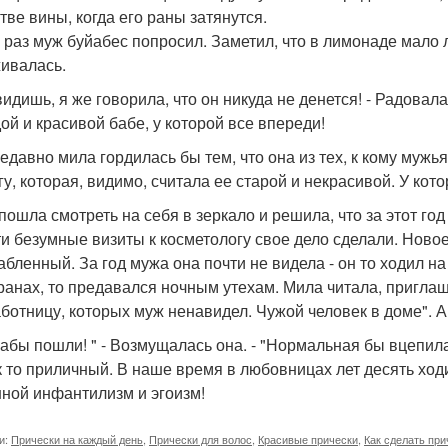
тве вины, когда его раны затянутся.
о раз муж буйабес попросил. Заметил, что в лимонаде мало 
ивалась.
 видишь, я же говорила, что он никуда не денется! - Радовал
ой и красивой бабе, у которой все впереди!
едавно мила гордилась бы тем, что она из тех, к кому мужь
гу, которая, видимо, считала ее старой и некрасивой. У кото
пошла смотреть на себя в зеркало и решила, что за этот год
ти безумные визиты к косметологу свое дело сделали. Новое
абленный. За год мужа она почти не видела - он то ходил на
ранах, то предавался ночным утехам. Мила читала, пригла
ботницу, которых муж ненавидел. Чужой человек в доме". А 
бабы пошли! " - Возмущалась она. - "Нормальная бы вцепила
 то приличный. В наше время в любовницах лет десять ходи
ной инфантилизм и эгоизм!
и:
Прически на каждый день
,
Прически для волос
,
Красивые прически
,
Как сделать при