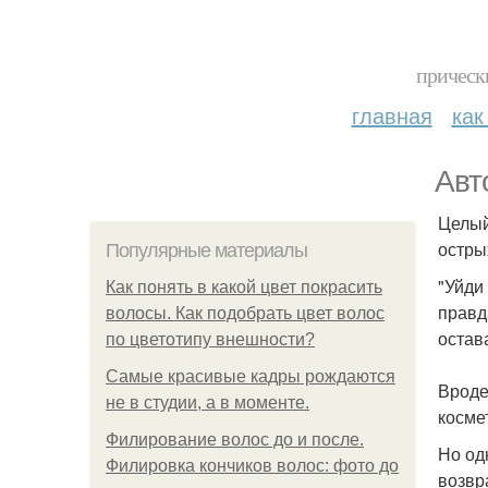
прическ
главная
как
Авт
Целый
остры
Популярные материалы
"Уйди 
Как понять в какой цвет покрасить
правда
волосы. Как подобрать цвет волос
остав
по цветотипу внешности?
Самые красивые кадры рождаются
Вроде
не в студии, а в моменте.
косме
Филирование волос до и после.
Но од
Филировка кончиков волос: фото до
возвр