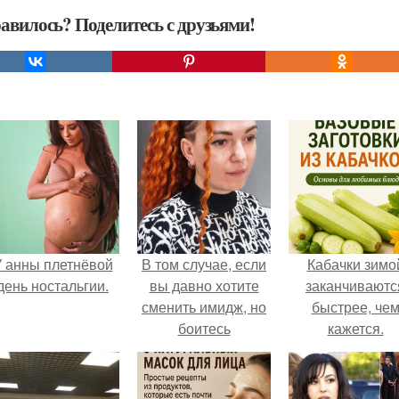
авилось? Поделитесь с друзьями!
 анны плетнёвой
В том случае, если
Кабачки зимо
день ностальгии.
вы давно хотите
заканчиваютс
сменить имидж, но
быстрее, че
боитесь
кажется.
окрашивать волосы
или хотите другую
длину, то стоит