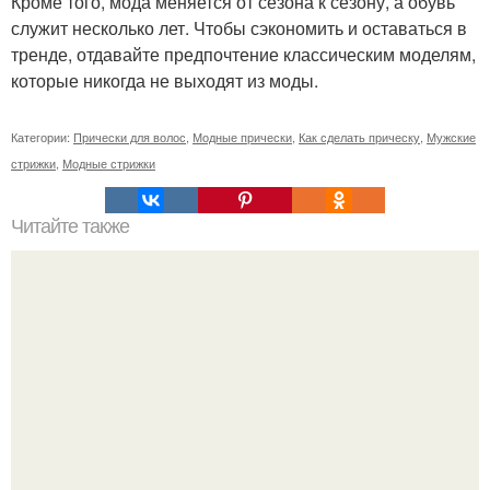
Кроме того, мода меняется от сезона к сезону, а обувь
служит несколько лет. Чтобы сэкономить и оставаться в
тренде, отдавайте предпочтение классическим моделям,
которые никогда не выходят из моды.
Категории:
Прически для волос
,
Модные прически
,
Как сделать прическу
,
Мужские
стрижки
,
Модные стрижки
Читайте также
Челлендж 7 СЕКУНД. 7 Second Challenge - ваш друг дает
вам задание, вы должны выполнить его всего за 7
секунд.