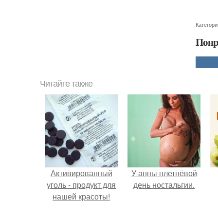
Категори
Понр
Читайте также
Активированный
У анны плетнёвой
уголь - продукт для
день ностальгии.
нашей красоты!