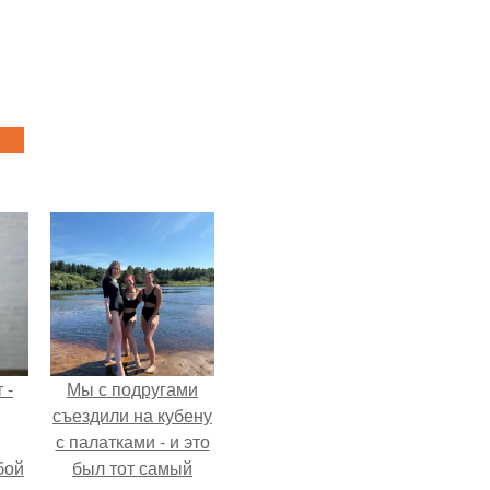
 -
Мы с подругами
съездили на кубену
с палатками - и это
бой
был тот самый