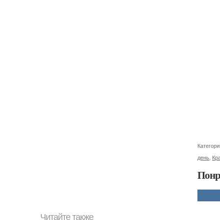
Категори
день
,
Кр
Понр
Читайте также