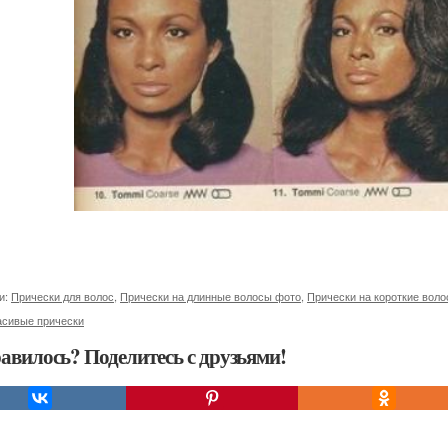
и:
Прически для волос
,
Прически на длинные волосы фото
,
Прически на короткие вол
асивые прически
авилось? Поделитесь с друзьями!