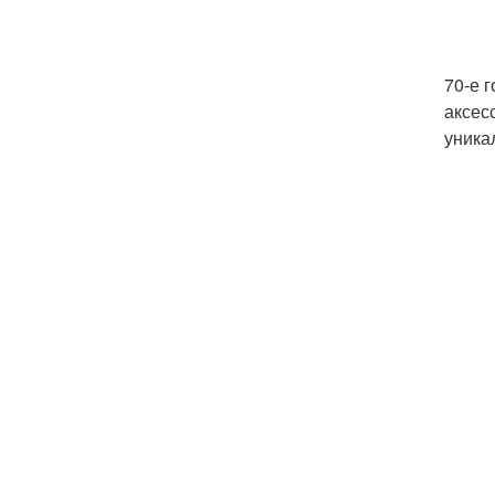
70-е 
аксес
уника