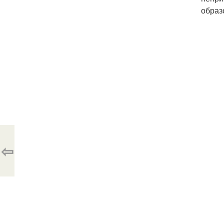
образ
⇦