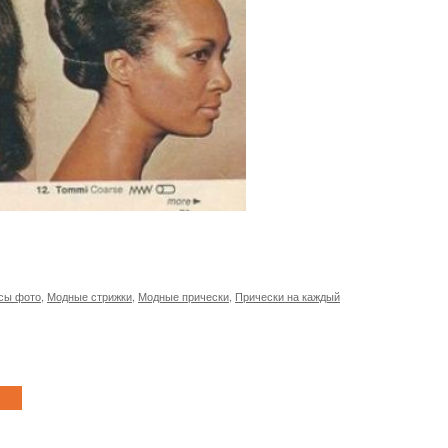
осы фото
,
Модные стрижки
,
Модные прически
,
Прически на каждый