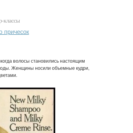
р-классы
о причесок
 когда волосы становились настоящим
боды. Женщины носили объемные кудри,
цветами.