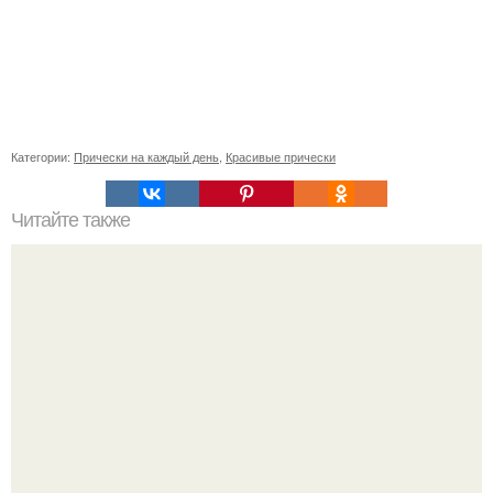
Категории:
Прически на каждый день
,
Красивые прически
Читайте также
Уход за собой 30 дней. План ухода за собой за 30 минут
на неделю.