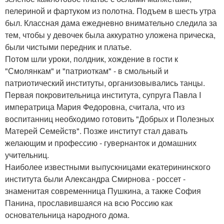
пелериной и фартуком из полотна. Подъем в шесть утра
был. Классная дама ежедневно внимательно следила за
тем, чтобы у девочек была аккуратно уложена прическа,
были чистыми передник и платье.
Потом шли уроки, полдник, хождение в гости к
"Смолянкам" и "патриоткам" - в смольный и
патриотический институты, организовывались танцы.
Первая покровительница института, супруга Павла I
императрица Мария Федоровна, считала, что из
воспитанниц необходимо готовить "Добрых и Полезных
Матерей Семейств". Позже институт стал давать
желающим и профессию - гувернанток и домашних
учительниц.
Наиболее известными выпускницами екатерининского
института были Александра Смирнова - россет -
знаменитая современница Пушкина, а также София
Панина, прославившаяся на всю Россию как
основательница народного дома.