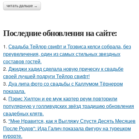
читать дальше →
Последние обновления на сайте:
1.
Свадьба Тейлор свифт и Трэвиса келси собрала, без
преувеличения, один из самых стильных звездных
составов гостей.
2.
Джиджи хадид сделала новую прическу к свадьбе
своей лучшей подруги Тейлор свифт!
3.
Дуа липа фото со свадьбы с Каллумом Тёрнером
показала.
4.
Пэрис Хилтон и ее муж картер реум повторили
популярную у голливудских звёзд традицию обновления
свадебных клятв.
5.
"Мне Нравится, как я Выгляжу Спустя Десять Месяцев
После Родов": Ида Галич показала фигуру на турецком
курорте.