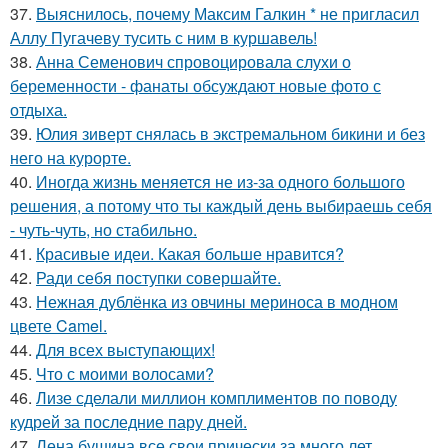
37.
Выяснилось, почему Максим Галкин * не пригласил
Аллу Пугачеву тусить с ним в куршавель!
38.
Анна Семенович спровоцировала слухи о
беременности - фанаты обсуждают новые фото с
отдыха.
39.
Юлия зиверт снялась в экстремальном бикини и без
него на курорте.
40.
Иногда жизнь меняется не из-за одного большого
решения, а потому что ты каждый день выбираешь себя
- чуть-чуть, но стабильно.
41.
Красивые идеи. Какая больше нравится?
42.
Ради себя поступки совершайте.
43.
Нежная дублёнка из овчины мериноса в модном
цвете Camel.
44.
Для всех выступающих!
45.
Что с моими волосами?
46.
Лизе сделали миллион комплиментов по поводу
кудрей за последние пару дней.
47.
Лена бушина все свои прически за много лет