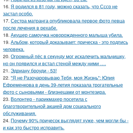
16.
Я родился в 81 году, можно сказать, что Ссср не
застал особо.
17.
Сестра матранга опубликовала первое фото певца
после лечения в рехабе.
18.
Акушер самоучка новорожденного малыша убила.
19.
Альбом, который доказывает: прическа - это подпись
человека.
20.
Огромный пёс в секунду мог искалечить мальчишку,
но он появился и встал стеной между ними ….
21.
Эдриану броуди - 53!
22.
"Я не Разочаровываю Тебя, моя Жизнь": Юлия
Ефременкова в день 39-летия показала трогательные
фото с сыновьями - близнецами от монтезира.
23.
Волонтер - парикмахер посетила с
благотворительной акцией дом социального
обслуживания.
24.
Почему 90% причесок выглядят хуже, чем могли бы -
и как это быстро исправить.