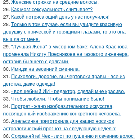
25.
Женские стрижки на средние волосы.
26.
Как мозг сексуальность считывает?
27.
Какой потрясающий день у нас получился!
28.
Только в том случае, если вы увидите красивую
девушку с прической и горящими глазами, то это она
вышла от меня.
29.
"Лучшая Жена" в мусорном баке: Алена Краснова
променяла Никиту Преснякова на газового инженера,
оставив бывшего с долгами.
30.
Имидж на весенний сменила.
31.
Психологи, дорогие, вы чертовски правы - все из
детства, даже одежда!
32.
- волшебный ИИ - редактор, сделай мне красиво.
33.
Чтобы любили. Чтобы понимание было!
34.
Портрет - жанр изобразительного искусства,
посвящённый изображению конкретного человека.
35.
Апельсинка приготовила для ваших носиков
астрологический прогноз на следующую неделю:
36.
Сохраняйте! Чек - лист по пушению и сечению волос.