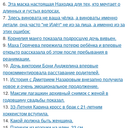
6.
Эта маска настоящая Находка для тех, кто мечтает о
длинных и густых волосах.
7.
Здесь виновата не ваша чёлка, а виноваты именно
детали, она часто "не Идёт" не из-за лица, а именно из-за
этих ошибок:
8.
Корнелия манго показала подросшую дочь вивьен.
9.
Маха Горячева пережила потерю ребёнка и впервые
открыто рассказала об этом после пребывания в
реанимации.
10.
Дочь виктории Бони Анджелина впервые
прокомментировала расставание родителей.
11.
История с Дмитрием Назаровым внезапно получила
новое и очень эмоциональное продолжение.
12.
Максим лагашкин архивный снимок с женой в
годовщину свадьбы показал.
13.
33-Летняя Карина кросс в брак с 21-летним
хоккеистом вступила.
14.
Какой должна быть женщина.
15.
Паричок из козочки на иден, 33 см.