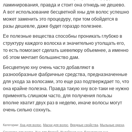
ламинирования, правда и стоит она отнюдь не дешево.
А вот использование бесцветной хны для волос успешно
может заменить это процедуру, при том обойдется в
разы дешевле, даже будет гораздо полезнее.
Ее полезные вещества способны проникать глубоко в
структуру каждого волоска и значительно утолщать его,
то есть помогают сделать шевелюру объемнее, а именно
об этом мечтает большинство дам.
Бесцветную хну очень часто добавляют в
разнообразные фабричные средства, предназначенные
для ухода за волосами, это еще раз подтверждает то, что
она крайне полезна. Правда такую хну все-таки не нужно
применять слишком часто, для получения пользы
вполне хватит двух раз в неделю, иначе волосы могут
очень сильно сохнуть.
Категории:
Хна для волос
,
Маски для волос
,
Вредные свойства
,
Мыльные орехи
,
Средство для волос
,
Хна для бровей
,
Индийская хна
,
Бесцветная хна