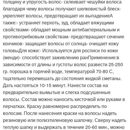
толщину и упругость волос- склеивает чешуйки волоса
благодаря чему волосы получают шелковистый блеск-
укрепляет волосы, предотвращает их выпадениеА
также:- устраняет перхоть, зуд, обладает вяжущими
свойствами- обладает мощным антибактериальным и
противогрибковым свойствам- предотвращают сечение
кончиков- защищает волосы от солнца- очищает кожу
головыДля кожи:- Используется для росписи по кожи
(менди)- способствует заживлению ранПрименение:в
зависимости от длины и густоты волос развести 25-250
гр. порошка в горячей воде, температурой 70-80 С,
тщательно перемешать до состояния жидкой сметаны.
Дать настояться 10-15 минут. Нанести состав на
предварительно вымытые и слегка подсушенные
волосы. Состав можно наносить кисточкой или руками в
перчатках. Краску равномерно распределить по
волосам. После нанесения краски на волосы надеть
резиновую или полиэтиленовую шапочку. Сверху надеть
теплую шапку и выдержать в течение 20-60 мин., можно