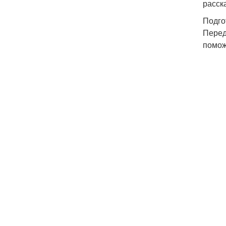
расск
Подго
Перед
помож