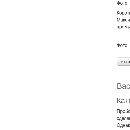
Фото: 
Корот
Макси
прямы
Фото:
читат
Вас
Как
Пробо
сдела
Однак