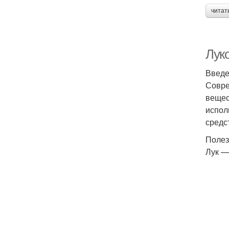
читат
Лук
Введ
Совре
вещес
испол
средс
Полез
Лук —