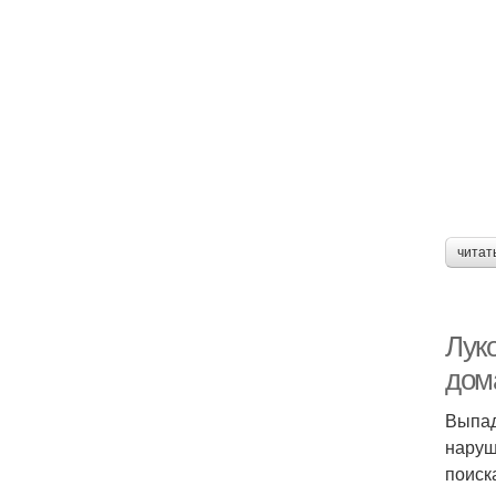
читат
Лук
дом
Выпад
наруш
поиск