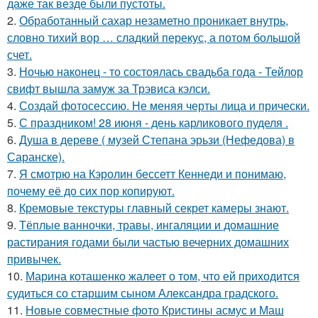
даже так везде были пустоты.
2.
Обработанный сахар незаметно проникает внутрь,
словно тихий вор … сладкий перекус, а потом большой
счет.
3.
Ночью наконец - то состоялась свадьба года - Тейлор
свифт вышла замуж за Трэвиса кэлси.
4.
Создай фотосессию. Не меняя черты лица и прически.
5.
С праздником! 28 июня - день карликового пуделя .
6.
Душа в дереве ( музей Степана эрьзи (Нефедова) в
Саранске).
7.
Я смотрю на Кэролин бессетт Кеннеди и понимаю,
почему её до сих пор копируют.
8.
Кремовые текстуры главный секрет камеры знают.
9.
Тёплые ванночки, травы, ингаляции и домашние
растирания годами были частью вечерних домашних
привычек.
10.
Марина коташенко жалеет о том, что ей приходится
судиться со старшим сыном Александра градского.
11.
Новые совместные фото Кристины асмус и Маш