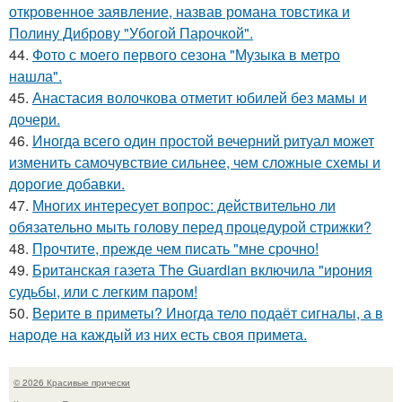
откровенное заявление, назвав романа товстика и
Полину Диброву "Убогой Парочкой".
44.
Фото с моего первого сезона "Музыка в метро
нашла".
45.
Анастасия волочкова отметит юбилей без мамы и
дочери.
46.
Иногда всего один простой вечерний ритуал может
изменить самочувствие сильнее, чем сложные схемы и
дорогие добавки.
47.
Многих интересует вопрос: действительно ли
обязательно мыть голову перед процедурой стрижки?
48.
Прочтите, прежде чем писать "мне срочно!
49.
Британская газета The Guardian включила "ирония
судьбы, или с легким паром!
50.
Верите в приметы? Иногда тело подаёт сигналы, а в
народе на каждый из них есть своя примета.
© 2026 Красивые прически