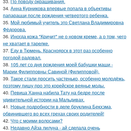
33.
По поводу окрашивания.
34.
Анна Курникова впервые попала в объективы
папарацци после рождения четвертого ребенка.
35.
Мой любимый учитель это Светлана Владимировна
Фёдорова.
36.
Иногда кожа "Кричит" не о новом креме, а о том, чего
не хватает в тарелке.
37.
Еду в Тюмень. Красноярск в этот раз особенно
погодой радовал.
38.
105 лет со дня рождения моей бабушки маши -
Марии Филипповны Савиной (Филипповой).
39.
Такое стали просить частенько, особенно молодёжь,
поэтому пишу про это корейское веянье моды.
40.
Певица Ханна набила Тату на бедре после
удивительной истории на Мальдивах.
41.
Новые подробности в деле бруклина Бекхэма,
обвинившего во всех грехах своих родителей!
42.
Что с моими волосами?
43.
Недавно Айза лилуна - ай сделала очень