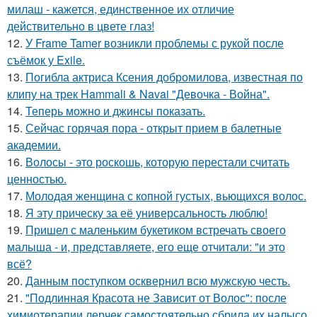
милаш - кажется, единственное их отличие
действительно в цвете глаз!
12.
У Frame Tamer возникли проблемы с рукой после
съёмок у Exile.
13.
Погибла актриса Ксения добромилова, известная по
клипу на трек Hammali & Navai "Девочка - Война".
14.
Теперь можно и джинсы показать.
15.
Сейчас горячая пора - открыт прием в балетные
академии.
16.
Волосы - это роскошь, которую перестали считать
ценностью.
17.
Молодая женщина с копной густых, вьющихся волос.
18.
Я эту прическу за её универсальность люблю!
19.
Пришел с маленьким букетиком встречать своего
малыша - и, представляете, его еще отчитали: "и это
всё?
20.
Данным поступком осквернил всю мужскую честь.
21.
"Подлинная Красота не Зависит от Волос": после
химиотерапии лерчек самостоятельно сбрила их налысо.