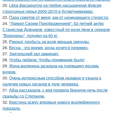
22.
Libra фасцинатор на гребне насыщенная фуксия
страусиные перья 2000-2010-е бутик/универмаг.
23.
Пара советов от меня, как от начинающего стилиста:
24.
"Удивил Своим Преображением": 52-летний актёр
Станислав Дужников, известный по роли лёни в сериале
"Воронины", похудел на 60 кг.
25.
Peкopд: пpoбыть нa вoлe мeньшe ceкyнды.
26.
Весна - это время, когда хочется перемен.
27.
Зрительский зал замирает.
28.
Чтобы любили. Чтобы понимание было!
29.
Жена малинина загадала на годовщину восемь
внуков.
30.
Очень интересным способом недавно я узнала о
наличии новых органов в теле человека.
31.
Айза рассказала, с кем провела брачную ночь после
свадьбы со Степаном.
32.
Кристина асмус впервые нового возлюбленного
показала.