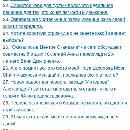
22.
Слоистое каре для густых волос это идеальное
решение для тех, кто хочет легкости и движения.
23.
Озверевшая учительница палец ученице из-за своей
злости повредила.
24.
Хотите короткую стрижку, но не знаете какой вариант
выбрать?
25.
"Оказались в Центре Скандала" - в сети обсуждают
совместный отдых 16-летней Анны пересильд и 20-
летнего Вани Дмитриенко.
26.
А кто помнит вот это фото моей Hoya Lacunosa Moon
Shain (лакуноза мун шайн), последнее фото в посте?
27.
Новая радостная новость: звезда "Интернов"
Александр Ильин стал многодетным отцом - у него и
супруги Юлии родилась девочка.
28.
Решила остановиться и больше не менять ни цвет, ни
стрижку волос.
29.
21 марта стал для меня по-настоящему чудесным
днем!