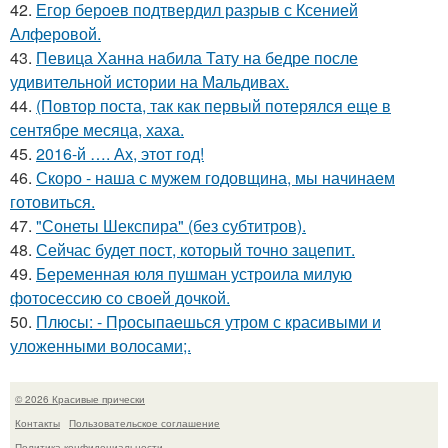
42.
Егор бероев подтвердил разрыв с Ксенией
Алферовой.
43.
Певица Ханна набила Тату на бедре после
удивительной истории на Мальдивах.
44.
(Повтор поста, так как первый потерялся еще в
сентябре месяца, хаха.
45.
2016-й …. Ах, этот год!
46.
Скоро - наша с мужем годовщина, мы начинаем
готовиться.
47.
"Сонеты Шекспира" (без субтитров).
48.
Сейчас будет пост, который точно зацепит.
49.
Беременная юля пушман устроила милую
фотосессию со своей дочкой.
50.
Плюсы: - Просыпаешься утром с красивыми и
уложенными волосами;.
© 2026 Красивые прически
Контакты
Пользовательское соглашение
Политика конфидециальности