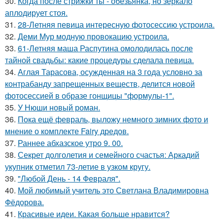
30.
Когда после стрижки ты - обезьянка, но зеркало
аплодирует стоя.
31.
28-Летняя певица интересную фотосессию устроила.
32.
Деми Мур модную провокацию устроила.
33.
61-Летняя маша Распутина омолодилась после
тайной свадьбы: какие процедуры сделала певица.
34.
Аглая Тарасова, осужденная на 3 года условно за
контрабанду запрещенных веществ, делится новой
фотосессией в образе гонщицы "формулы-1".
35.
У Нюши новый роман.
36.
Пока ещё февраль, выложу немного зимних фото и
мнение о комплекте Fairy дредов.
37.
Раннее абхазское утро 9. 00.
38.
Секрет долголетия и семейного счастья: Аркадий
укупник отметил 73-летие в узком кругу.
39.
"Любой День - 14 Февраля".
40.
Мой любимый учитель это Светлана Владимировна
Фёдорова.
41.
Красивые идеи. Какая больше нравится?