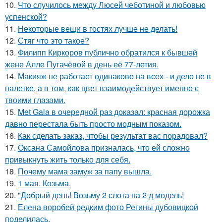
10.
Что случилось между Люсей чеботиной и любовью
успенской?
11.
Некоторые вещи в гостях лучше не делать!
12.
Стяг что это такое?
13.
Филипп Киркоров публично обратился к бывшей
жене Алле Пугачёвой в день её 77-летия.
14.
Макияж не работает одинаково на всех - и дело не в
палетке, а в том, как цвет взаимодействует именно с
твоими глазами.
15.
Met Gala в очередной раз доказал: красная дорожка
давно перестала быть просто модным показом.
16.
Как сделать заказ, чтобы результат вас порадовал?
17.
Оксана Самойлова призналась, что ей сложно
привыкнуть жить только для себя.
18.
Почему мама замуж за папу вышла.
19.
1 мая. Козьма.
20.
"Добрый день! Возьму 2 слота на 2 д модель!
21.
Елена воробей редким фото Регины дубовицкой
поделилась.