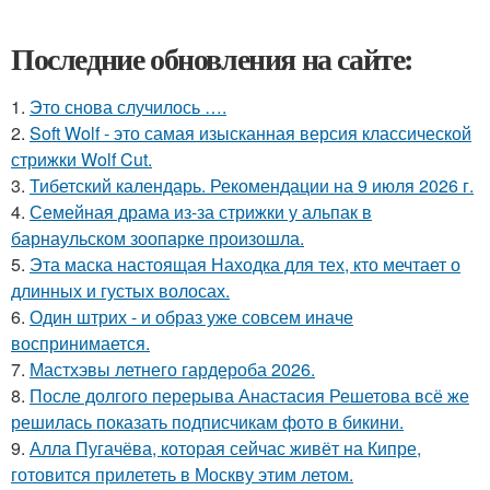
Последние обновления на сайте:
1.
Это снова случилось ….
2.
Soft Wolf - это самая изысканная версия классической
стрижки Wolf Cut.
3.
Тибетский календарь. Рекомендации на 9 июля 2026 г.
4.
Семейная драма из-за стрижки у альпак в
барнаульском зоопарке произошла.
5.
Эта маска настоящая Находка для тех, кто мечтает о
длинных и густых волосах.
6.
Один штрих - и образ уже совсем иначе
воспринимается.
7.
Мастхэвы летнего гардероба 2026.
8.
После долгого перерыва Анастасия Решетова всё же
решилась показать подписчикам фото в бикини.
9.
Алла Пугачёва, которая сейчас живёт на Кипре,
готовится прилететь в Москву этим летом.