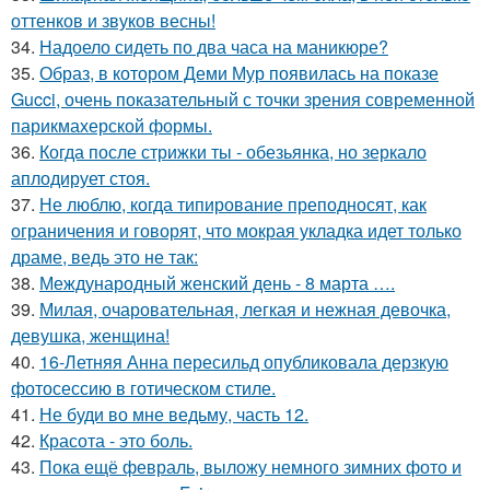
оттенков и звуков весны!
34.
Надоело сидеть по два часа на маникюре?
35.
Образ, в котором Деми Мур появилась на показе
Gucci, очень показательный с точки зрения современной
парикмахерской формы.
36.
Когда после стрижки ты - обезьянка, но зеркало
аплодирует стоя.
37.
Не люблю, когда типирование преподносят, как
ограничения и говорят, что мокрая укладка идет только
драме, ведь это не так:
38.
Международный женский день - 8 марта ….
39.
Милая, очаровательная, легкая и нежная девочка,
девушка, женщина!
40.
16-Летняя Анна пересильд опубликовала дерзкую
фотосессию в готическом стиле.
41.
Не буди во мне ведьму, часть 12.
42.
Красота - это боль.
43.
Пока ещё февраль, выложу немного зимних фото и