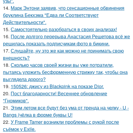
узы".
14.
Марк Энтони заявив, что сенсационные обвинения
бруклина Бекхэма "Едва ли Соответствуют
Действительности".
15.
Самостоятельно разобраться в своих анализах!
16.
После долгого перерыва Анастасия Решетова всё же
решилась показать подписчикам фото в бикини.
17.
Слушайте, ну это же как можно не принимать свою
внешность?
18.
Сколько часов своей жизни вы уже потратили,
пытаясь уложить бесформенную стрижку так, чтобы она
выглядела дорого?
19.
150526: джису из Blackpink на показе Dior.
20.
Пост благодарности! Весеннее обновление
"Гномиков".
21.
Этим летом все будут без ума от тренда на челку - U -
Bangs (чёлка в форме буквы U!
22.
У Frame Tamer возникли проблемы с рукой после
съёмок у Exile.