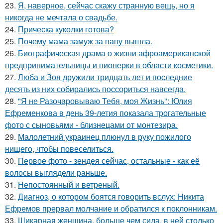
23.
Я, наверное, сейчас скажу странную вещь, но я
никогда не мечтала о свадьбе.
24.
Прическа куколки готова?
25.
Почему мама замуж за папу вышла.
26.
Биографическая драма о жизни афроамериканской
предпринимательницы и пионерки в области косметики.
27.
Люба и Зоя дружили тридцать лет и последние
десять из них собирались поссориться навсегда.
28.
"Я не Разочаровываю Тебя, моя Жизнь": Юлия
Ефременкова в день 39-летия показала трогательные
фото с сыновьями - близнецами от монтезира.
29.
Малолетний украинец плюнул в руку пожилого
нищего, чтобы повеселиться.
30.
Первое фото - зендея сейчас, остальные - как её
волосы выглядели раньше.
31.
Непостоянный и ветреный.
32.
Диагноз, о котором боятся говорить вслух: Никита
Ефремов прервал молчание и обратился к поклонникам.
33.
Шикарная женщина, больше чем сила, в ней столько