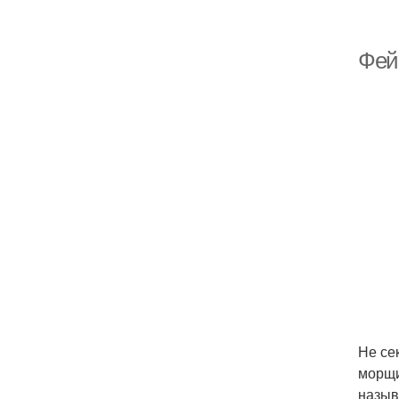
Фей
Не се
морщи
назыв