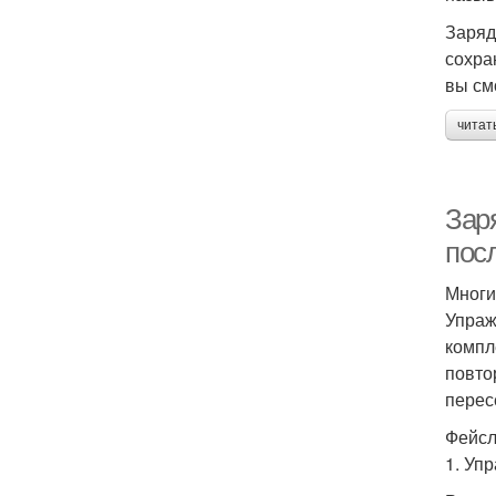
Заряд
сохра
вы см
читат
Зар
пос
Многи
Упраж
компл
повто
перес
Фейсл
1. Уп