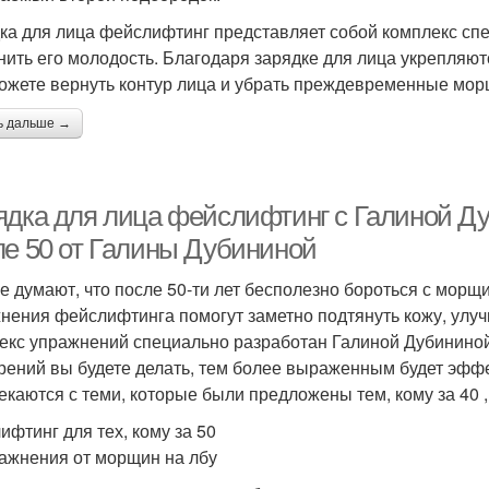
ка для лица фейслифтинг представляет собой комплекс сп
нить его молодость. Благодаря зарядке для лица укрепляю
ожете вернуть контур лица и убрать преждевременные мо
ь дальше →
ядка для лица фейслифтинг с Галиной Ду
ле 50 от Галины Дубининой
е думают, что после 50-ти лет бесполезно бороться с морщин
нения фейслифтинга помогут заметно подтянуть кожу, улуч
екс упражнений специально разработан Галиной Дубининой 
рений вы будете делать, тем более выраженным будет эффе
екаются с теми, которые были предложены тем, кому за 40 , 
ифтинг для тех, кому за 50
ражнения от морщин на лбу