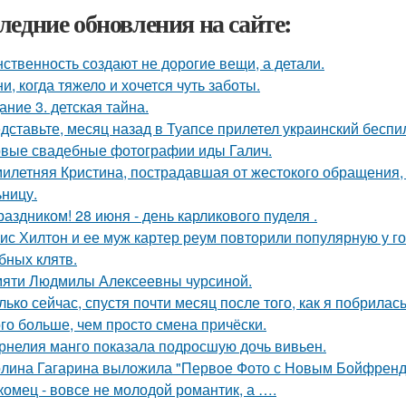
ледние обновления на сайте:
ственность создают не дорогие вещи, а детали.
ни, когда тяжело и хочется чуть заботы.
ание 3. детская тайна.
дставьте, месяц назад в Туапсе прилетел украинский беспи
вые свадебные фотографии иды Галич.
илетняя Кристина, пострадавшая от жестокого обращения, н
ьницу.
раздником! 28 июня - день карликового пуделя .
ис Хилтон и ее муж картер реум повторили популярную у г
бных клятв.
яти Людмилы Алексеевны чурсиной.
лько сейчас, спустя почти месяц после того, как я побрилас
го больше, чем просто смена причёски.
рнелия манго показала подросшую дочь вивьен.
лина Гагарина выложила "Первое Фото с Новым Бойфрендо
комец - вовсе не молодой романтик, а ….