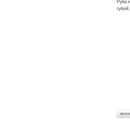
Рука 
губой.
читат