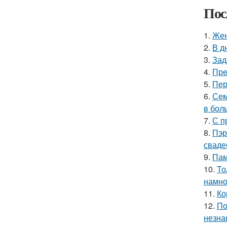
Пос
1.
Жен
2.
В д
3.
Зад
4.
Пре
5.
Пер
6.
Сем
в бол
7.
С п
8.
Пэр
сваде
9.
Пам
10.
То
намно
11.
Ко
12.
По
незна