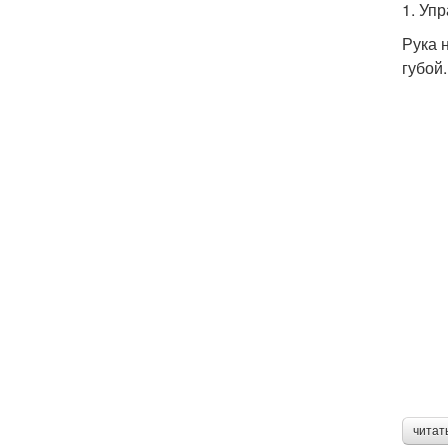
1. Уп
Рука 
губой.
читат