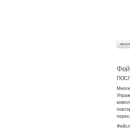
читат
Фей
пос
Многи
Упраж
компл
повто
перес
Фейсл