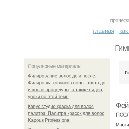
прическ
главная
как
Гим
Популярные материалы
Г
Филирование волос до и после.
Филировка кончиков волос: фото до
и после процедуры, а также видео-
уроки по этой теме
Фей
Капус студио краска для волос
пос
палитра. Палитра красок для волос
Kapous Professional
Многи