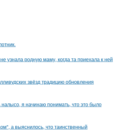
лотник.
е узнала родную маму, когда та приехала к ней
олливудских звёзд традицию обновления
ь налысо, я начинаю понимать, что это было
м", а выяснилось, что таинственный