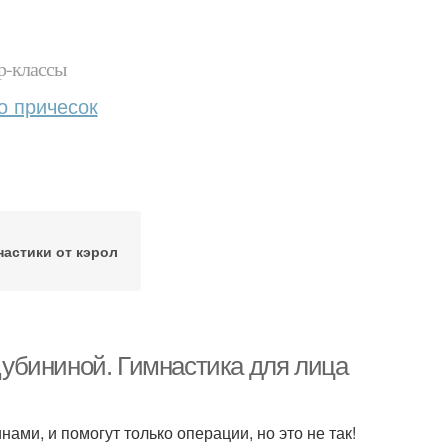
р-классы
о причесок
настики от кэрол
убининой. Гимнастика для лица
ами, и помогут только операции, но это не так!