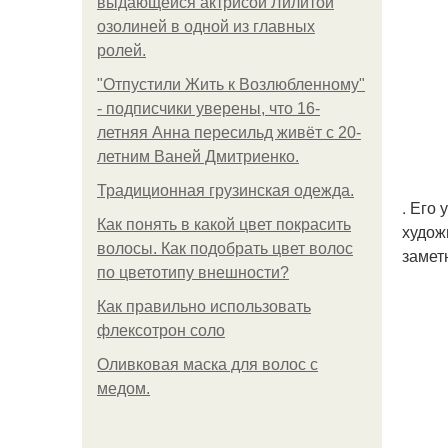
выдающейся актрисой Лилитой
озолиней в одной из главных
ролей.
"Отпустили Жить к Возлюбленному"
- подписчики уверены, что 16-
летняя Анна пересильд живёт с 20-
летним Ваней Дмитриенко.
Традиционная грузинская одежда.
. Его
Как понять в какой цвет покрасить
худож
волосы. Как подобрать цвет волос
замет
по цветотипу внешности?
Как правильно использовать
флексотрон соло
Оливковая маска для волос с
медом.