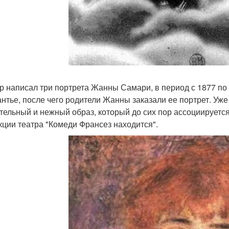
р написал три портрета Жанны Самари, в период с 1877 по 
нтье, после чего родители Жанны заказали ее портрет. Уже
тельный и нежный образ, который до сих пор ассоциирует
кции театра "Комеди Франсез находится".