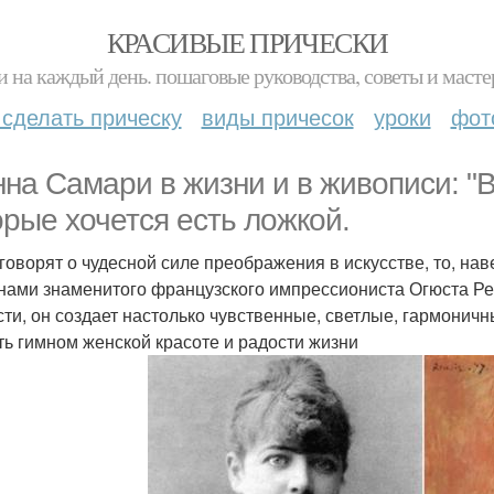
КРАСИВЫЕ ПРИЧЕСКИ
и на каждый день. пошаговые руководства, советы и масте
 сделать прическу
виды причесок
уроки
фот
на Самари в жизни и в живописи: "
орые хочется есть ложкой.
 говорят о чудесной силе преображения в искусстве, то, на
нами знаменитого французского импрессиониста Огюста Ре
сти, он создает настолько чувственные, светлые, гармонич
ть гимном женской красоте и радости жизни