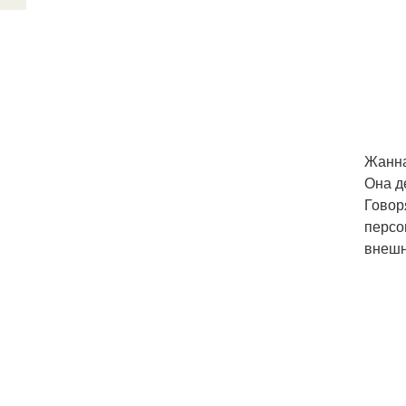
Жанна
Она д
Говор
персо
внешн