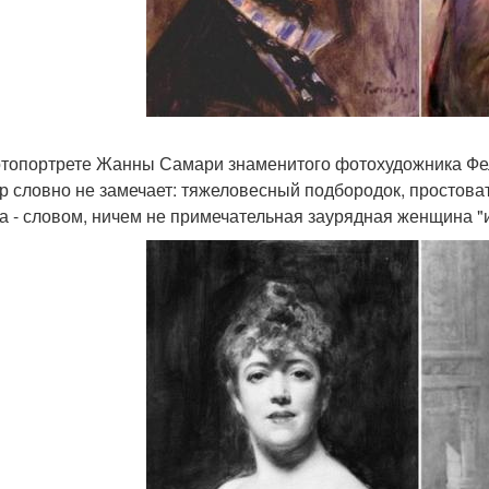
топортрете Жанны Самари знаменитого фотохудожника Фел
р словно не замечает: тяжеловесный подбородок, простова
а - словом, ничем не примечательная заурядная женщина "