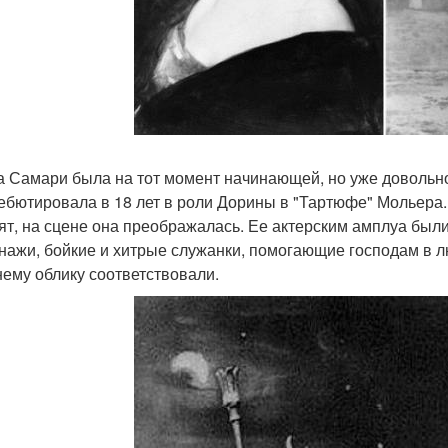
 Самари была на тот момент начинающей, но уже довольно
ебютировала в 18 лет в роли Дорины в "Тартюфе" Мольера.
ят, на сцене она преображалась. Ее актерским амплуа был
нажи, бойкие и хитрые служанки, помогающие господам в л
ему облику соответствовали.