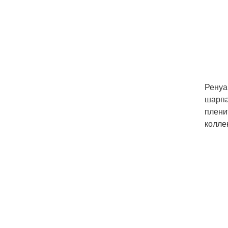
Ренуа
шарпа
плени
колле