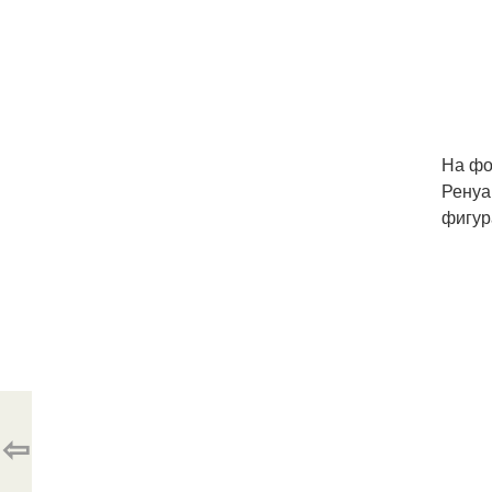
На фо
Ренуа
фигур
⇦