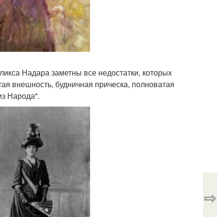
икса Надара заметны все недостатки, которых
тая внешность, будничная прическа, полноватая
из Народа".
⇨