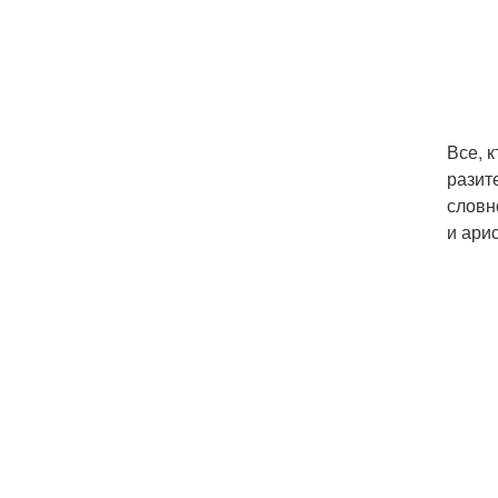
Все, 
разит
словн
и ари