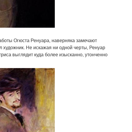
аботы Огюста Ренуара, наверняка замечают
л художник. Не искажая ни одной черты, Ренуар
триса выглядит куда более изысканно, утонченно