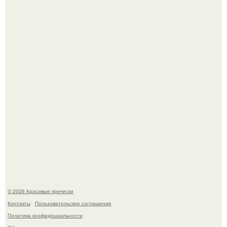
Жил - был дракон.
Ее величество, кстати, тоже одна из моих любимых
женских персонажей.
© 2026 Красивые прически
Контакты
Пользовательское соглашение
Политика конфидециальности