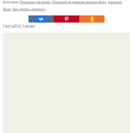
Категории:
Прически для волос
,
Прически на длинные волосы фото
,
прически
фото
,
Как сделать прическу
Читайте также
Челлендж 7 СЕКУНД. 7 Second Challenge - ваш друг дает
вам задание, вы должны выполнить его всего за 7
секунд.