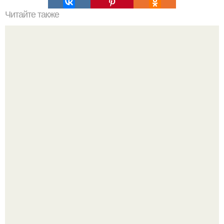
Читайте также
Эти простые хитрости вас в икону стиля превратят.
Самые красивые кадры рождаются не в студии, а в
моменте.