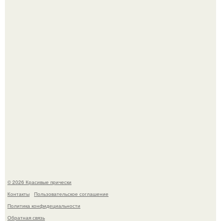
Это точно стоит заморозить!
"Начался новый роман?
© 2026 Красивые прически
Контакты
Пользовательское соглашение
Политика конфидециальности
Обратная связь