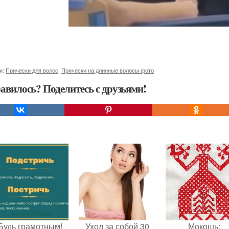
и:
Прически для волос
,
Прически на длинные волосы фото
авилось? Поделитесь с друзьями!
Будь грамотным!
Уход за собой 30
Мокошь: