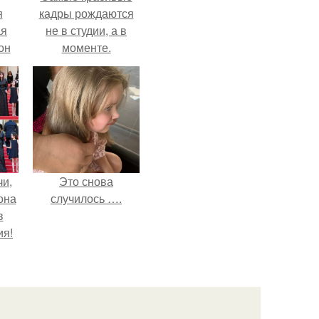
я
кадры рождаются
ая
не в студии, а в
он
моменте.
ра.
чи,
Это снова
она
случилось ….
в
ия!