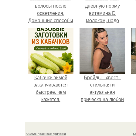
волосы после
дневную норму
осветления.
витамина D
Домашние способы
молоком, надо
восстановления
выпить 30 литров
волос после
или съесть одну
осветления
чайную ложку
печени трески.
Кабачки зимой
Брейды - хвост -
заканчиваются
стильная и
быстрее, чем
актуальная
кажется.
прическа на любой
случай.
© 2026 Красивые прически
К