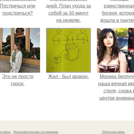
Постричься или
дней. План ухода за
единственна
подстричься?
собой за 30 минут
богиня, котор
на неделю.
вошла в панте
князя Владими
Это не просто
Жил - был дракон.
Моника беллуч
город.
наша вечная ик
стиля, снова 
центре вниман
онтакты
Пользовательское соглашение
Обратная связь