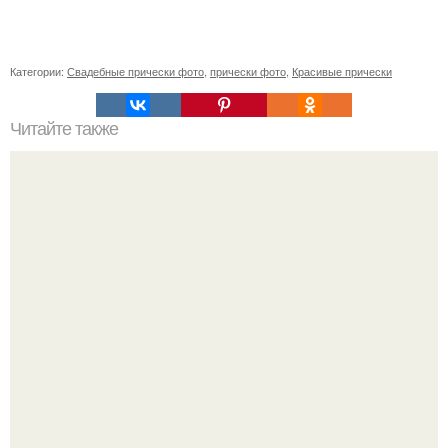
Категории:
Свадебные прически фото
,
прически фото
,
Красивые прически
Читайте также
Караганда, выпускной, лакшери.