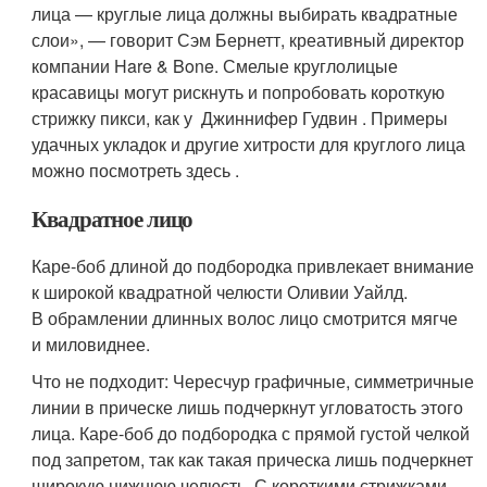
лица — круглые лица должны выбирать квадратные
слои», — говорит Сэм Бернетт, креативный директор
компании Hare & Bone. Смелые круглолицые
красавицы могут рискнуть и попробовать короткую
стрижку пикси, как у Джиннифер Гудвин . Примеры
удачных укладок и другие хитрости для круглого лица
можно посмотреть здесь .
Квадратное лицо
Каре-боб длиной до подбородка привлекает внимание
к широкой квадратной челюсти Оливии Уайлд.
В обрамлении длинных волос лицо смотрится мягче
и миловиднее.
Что не подходит: Чересчур графичные, симметричные
линии в прическе лишь подчеркнут угловатость этого
лица. Каре-боб до подбородка с прямой густой челкой
под запретом, так как такая прическа лишь подчеркнет
широкую нижнюю челюсть. С короткими стрижками