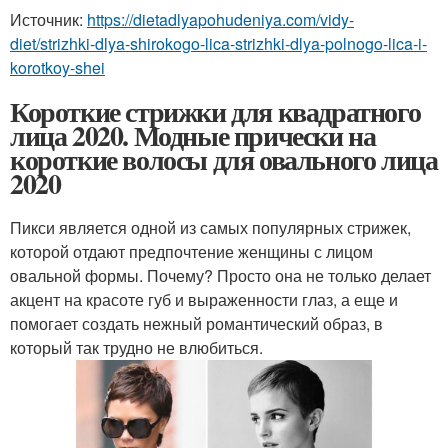
Источник:
https://dietadlyapohudeniya.com/vidy-
diet/strizhki-dlya-shirokogo-lica-strizhki-dlya-polnogo-lica-i-
korotkoy-shei
Короткие стрижки для квадратного
лица 2020. Модные прически на
короткие волосы для овального лица
2020
Пикси является одной из самых популярных стрижек,
которой отдают предпочтение женщины с лицом
овальной формы. Почему? Просто она не только делает
акцент на красоте губ и выраженности глаз, а еще и
помогает создать нежный романтический образ, в
который так трудно не влюбиться.