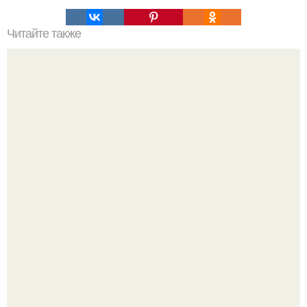
Читайте также
Схемы окрашивания омбре шатуш балаяж. Как выбрать
окрашивание для себя