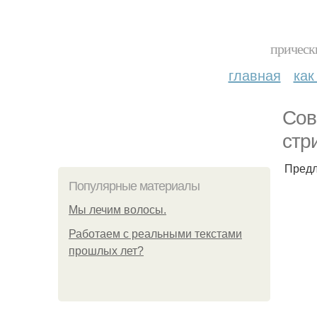
прическ
главная
как
Сов
стр
Предл
Популярные материалы
Мы лечим волосы.
Работаем с реальными текстами
прошлых лет?