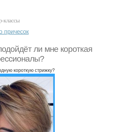
р-классы
о причесок
подойдёт ли мне короткая
офессионалы?
одную короткую стрижку?