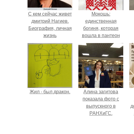
С кем сейчас живет
Мокошь:
дмитрий Нагиев.
единственная
Биография, личная
богиня, которая
жизнь
вошла в пантеон
князя Владимира.
Жил - был дракон.
Алина загитова
показала фото с
выпускного в
д
РАНХиГС.