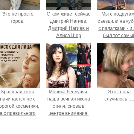
Это не просто
С кем живет сейчас
Мы с подруга
город.
дмитрий Нагиев.
съездили на куб
Дмитрий Нагиев и
с палатками - и 
Алиса Шер
был тот самы
отдых, после
которого долг
смеёшься,
вспоминая каж
мелочь!
Красивая кожа
Моника беллуччи,
Это снова
начинается не с
наша вечная икона
случилось …
орогой косметики,
стиля, снова в
а с правильного
центре внимания!
ухода.