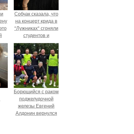
ми
Собчак сказала, что
ену
на концерт крида в
это
"Лужниках" сгоняли
й
студентов и
школьников, чтобы
о
забить зал, но даже
так везде были
дую
пустоты.
Борющийся с раком
.
поджелудочной
железы Евгений
Алдонин вернулся
в Москву после
почти года лечения