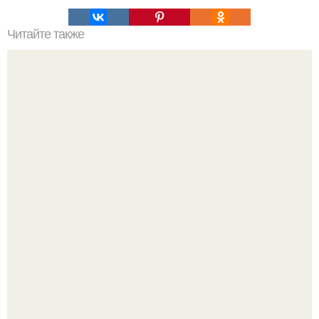
Читайте также
Прическа высокий хвост с сеточкой.
Многие держат касторовое масло дома только для волос