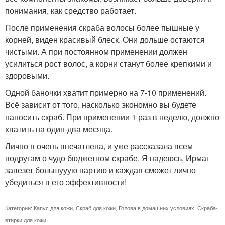
понимания, как средство работает.
После применения скраба волосы более пышные у
корней, виден красивый блеск. Они дольше остаются
чистыми. А при постоянном применении должен
усилиться рост волос, а корни станут более крепкими и
здоровыми.
Одной баночки хватит примерно на 7-10 применений.
Всё зависит от того, насколько экономно вы будете
наносить скраб. При применении 1 раз в неделю, должно
хватить на один-два месяца.
Лично я очень впечатлена, и уже рассказала всем
подругам о чудо бюджетном скрабе. Я надеюсь, Ирмаг
завезет большууую партию и каждая сможет лично
убедиться в его эффективности!
Категории:
Капус для кожи
,
Скраб для кожи
,
Голова в домашних условиях
,
Скраба-
втирки для кожи