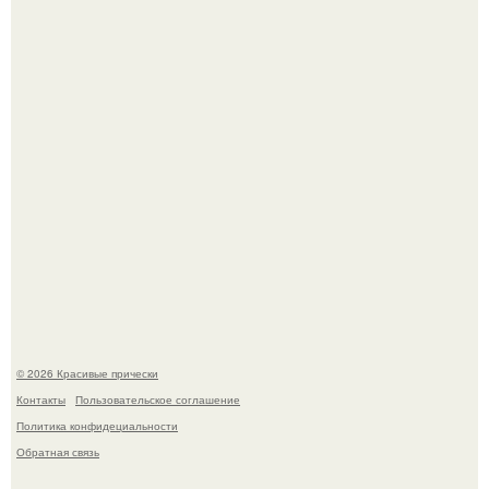
Красивая кожа начинается не с дорогой косметики, а с
правильного ухода.
Моника беллуччи, наша вечная икона стиля, снова в
центре внимания!
© 2026 Красивые прически
Контакты
Пользовательское соглашение
Политика конфидециальности
Обратная связь