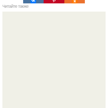
Читайте также
Модная стрижка пикси: кому она подойдет?
Решила я наконец то избавиться от этого зеркала,
думаю: весит, мешается, продам.