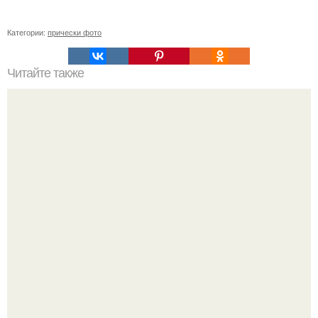
Категории:
прически фото
Читайте также
Как сделать так, чтобы мужчина сходил по тебе с ума.
Как заставить мужчину сходить от тебя с ума: 10
работающих способов: