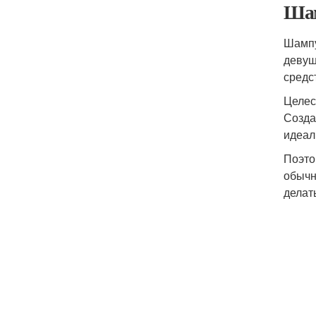
Шам
Шампу
девуш
средс
Целес
Созда
идеал
Поэто
обычн
делат