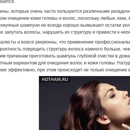
ается.
ны, которые очень часто пользуются различными укладоч
ком очищении кожи головы и волос, поскольку любые лаки, 
покупные шампуни не всегда хорошо вымывают остатки укл
е запутать волосы, нарушить их структуру и привести к н
алисты и вовсе уверенны, что применение профессиональн
ероятность повредить структуру волоса намного больше, ч
гим причинам приготовить шампунь глубокой очистки в дом
тным вариантом для очищения волос и кожи головы. Нату
нее эффективно, при этом происходит не только очищение в