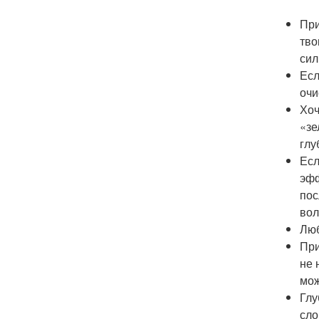
При
тво
сил
Есл
очи
Хоч
«зе
глу
Есл
эфф
пос
вол
Люб
При
не 
мож
Глу
сло