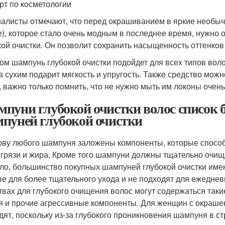
рт по косметологии
алисты отмечают, что перед окрашиванием в яркие необыч
е), которое стало очень модным в последнее время, нужно
кой очистки. Он позволит сохранить насыщенность оттенков
ом шампунь глубокой очистки подойдет для всех типов вол
 а сухим подарит мягкость и упругость. Также средство мо
, важно только помнить, что не нужно мыть им локоны очень
пуни глубокой очистки волос список 
пуней глубокой очистки
ову любого шампуня заложены компоненты, которые спосо
 грязи и жира. Кроме того шампуни должны тщательно очища
ло, большинство покупных шампуней глубокой очистки име
ве для более тщательного ухода и не подходят для ежеднев
твах для глубокого очищения волос могут содержаться так
я и прочие агрессивные компоненты. Для женщин с окраш
дят, поскольку из-за глубокого проникновения шампуня в ст