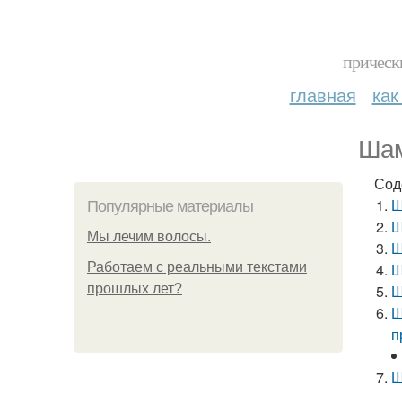
прическ
главная
как
Шам
Сод
Ш
Популярные материалы
Ш
Мы лечим волосы.
Ш
Работаем с реальными текстами
Ш
прошлых лет?
Ш
Ш
п
Ш