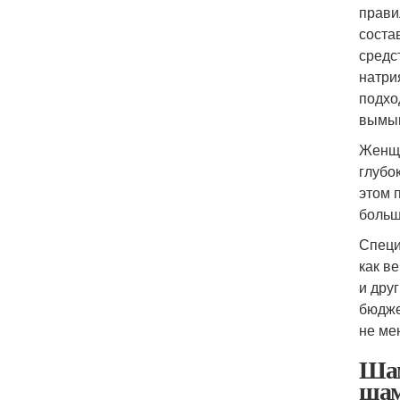
прави
соста
средс
натри
подхо
вымыв
Женщи
глубо
этом 
больш
Специ
как в
и дру
бюдже
не ме
Шам
шам