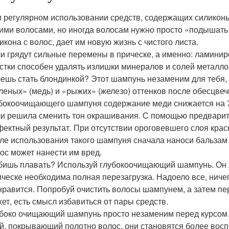
 регулярном использовании средств, содержащих силиконы.
ими волосами, но иногда волосам нужно просто «подышать
икона с волос, дает им новую жизнь с чистого листа.
и грядут сильные перемены в прическе, а именно: ламинир
стки способен удалять излишки минералов и солей металлов
ешь стать блондинкой? Этот шампунь незаменим для тебя, 
леных» (медь) и «рыжих» (железо) оттенков после обесцве
бокоочищающего шампуня содержание меди снижается на 7
и решила сменить тон окрашивания. С помощью предварите
ектный результат. При отсутствии ороговевшего слоя краск
ле использования такого шампуня сначала наноси бальзам
ос может нанести им вред.
ишь плавать? Используй глубокоочищающий шампунь. Он ле
ческе необходима полная перезагрузка. Надоело все, ниче
нравится. Попробуй очистить волосы шампунем, а затем пе
ет, есть смысл избавиться от пары средств.
боко очищающий шампунь просто незаменим перед курсом
й, покрывающий полотно волос, они становятся более вос