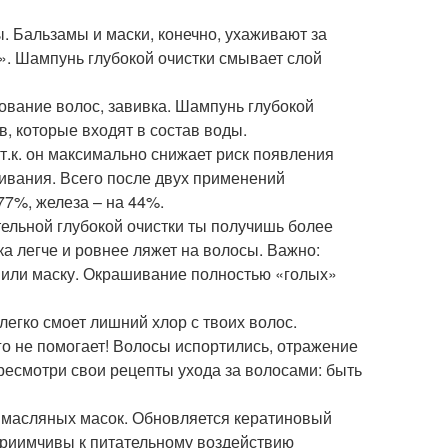
 Бальзамы и маски, конечно, ухаживают за
». Шампунь глубокой очистки смывает слой
ование волос, завивка. Шампунь глубокой
, которые входят в состав воды.
т.к. он максимально снижает риск появления
чивания. Всего после двух применений
7%, железа – на 44%.
льной глубокой очистки ты получишь более
а легче и ровнее ляжет на волосы. Важно:
 или маску. Окрашивание полностью «голых»
гко смоет лишний хлор с твоих волос.
го не помогает! Волосы испортились, отражение
ресмотри свои рецепты ухода за волосами: быть
 масляных масок. Обновляется кератиновый
приимчивы к питательному воздействию