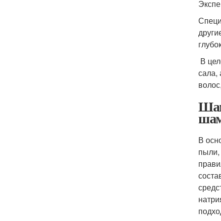
Экспе
Специ
други
глубо
В цел
сала,
волос
Шам
шам
В осн
пыли,
прави
соста
средс
натри
подхо