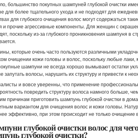
ло, большинство покупных шампуней глубокой очистки име
ве для более тщательного ухода и не подходят для ежеднев
твах для глубокого очищения волос могут содержаться так
я и прочие агрессивные компоненты. Для женщин с окраш
дят, поскольку из-за глубокого проникновения шампуня в ст
ается.
ны, которые очень часто пользуются различными укладоч
ком очищении кожи головы и волос, поскольку любые лаки, 
покупные шампуни не всегда хорошо вымывают остатки укл
е запутать волосы, нарушить их структуру и привести к н
алисты и вовсе уверенны, что применение профессиональн
ероятность повредить структуру волоса намного больше, ч
гим причинам приготовить шампунь глубокой очистки в дом
тным вариантом для очищения волос и кожи головы. Нату
нее эффективно, при этом происходит не только очищение в
пуни глубокой очистки волос для чего
пунь глубокой очистки?