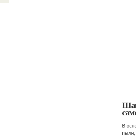
Шам
сам
В осн
пыли,