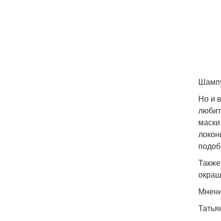
Шампу
Но и 
любит
маски
локон
подоб
Также
окраш
Мнени
Татья