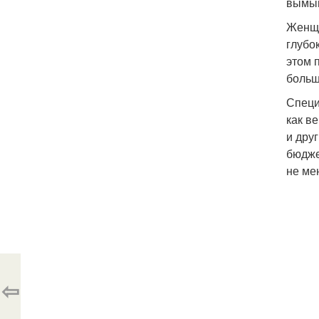
вымыв
Женщи
глубо
этом 
больш
Специ
как в
и дру
бюдже
не ме
⇦