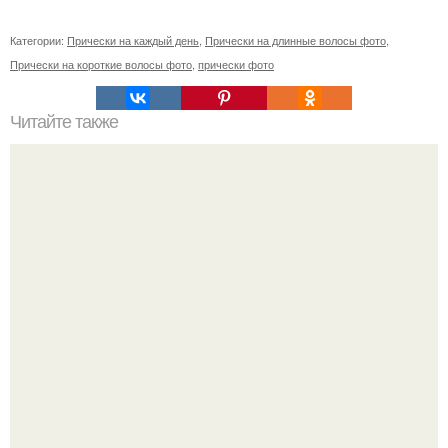
Категории:
Прически на каждый день
,
Прически на длинные волосы фото
,
Прически на короткие волосы фото
,
прически фото
Читайте также
Чем восстановить волосы после осветления. Домашние
способы восстановления волос после осветления