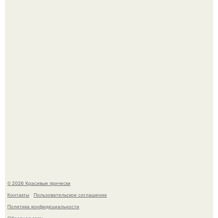
Это снова случилось ….
В том случае, если у вас новая стрижка (как у маши), вам
точно нужна фотосессия!
© 2026 Красивые прически
Контакты
Пользовательское соглашение
Политика конфидециальности
Обратная связь