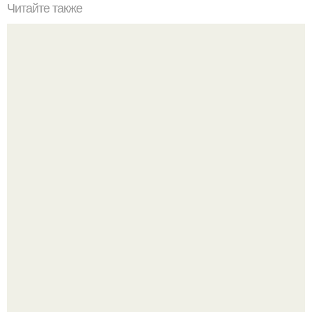
Читайте также
Что должно быть у девушке в сумке. Что должно лежать
в сумке у каждой девушки?
Самые красивые кадры рождаются не в студии, а в
моменте.