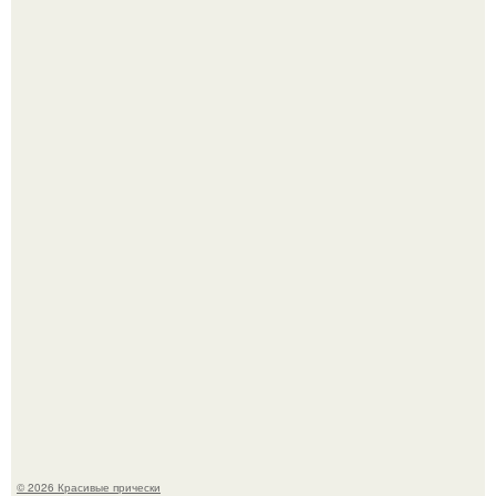
Красивая кожа начинается не с дорогой косметики, а с
правильного ухода.
Это снова случилось ….
© 2026 Красивые прически