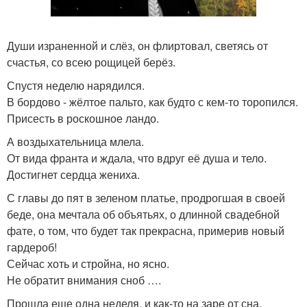
Души израненной и слёз, он флиртовал, светясь от
счастья, со всею рощицей берёз.
Спустя неделю нарядился.
В бордово - жёлтое пальто, как будто с кем-то торопился.
Присесть в роскошное ландо.
А воздыхательница млела.
От вида франта и ждала, что вдруг её душа и тело.
Достигнет сердца жениха.
С главы до пят в зеленом платье, продрогшая в своей
беде, она мечтала об объятьях, о длинной свадебной
фате, о том, что будет так прекрасна, примерив новый
гардероб!
Сейчас хоть и стройна, но ясно.
Не обратит внимания сноб ….
Прошла еще одна неделя, и как-то на заре от сна.