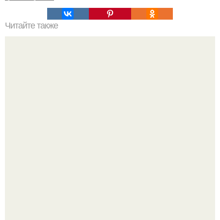
Читайте также
Травы для густоты волос и роста. Домашние маски для
густоты и красоты волос – лучшие рецепты