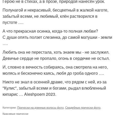
Герою не в стихах, а в прозе, природой нанесён урок.
Полунагой и некрасивый, бесцветный в жалкой наготе,
забытый всеми, не любимый, клён растворился в
пустоте ….
А что прекрасная осинка, когда-то полная любви?
С души опять ползет слезинка, до самой матушки - земли
….
Любить она не перестала, хоть знаем мы - не заслужил.
Девичье сердце не пропало, огонь в сердечке не остыл.
И, словно в вечность собираясь, она смотрела на него,
молясь и бесконечно каясь, любя до гроба одного ….
Никто не знал в осенней драме, что рядом с ней, из-за
"Кулис", забытый всеми и богами, рыдал влюбленный
кипарис … Aleshpoem 2023.
Категории:
Прически на длинные волосы фото
,
Свадебные прически фото
,
Красивые прически