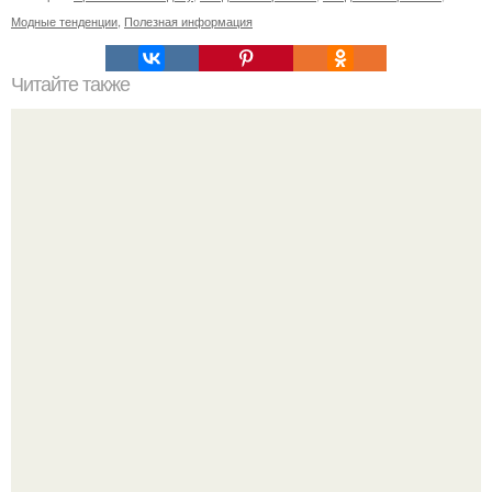
Модные тенденции
,
Полезная информация
Читайте также
Как лучше спать с собранными волосами или
распущенными. Эффективный уход за волосами перед
сном для их ночного восстановления