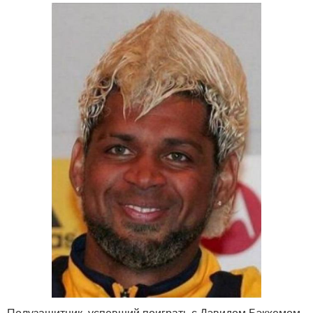
Полузащитник, успевший поиграть с Дэвидом Бэкхемом