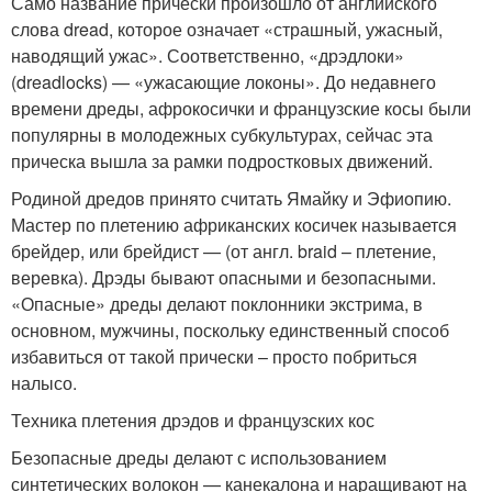
Само название прически произошло от английского
слова dread, которое означает «страшный, ужасный,
наводящий ужас». Соответственно, «дрэдлоки»
(dreadlocks) — «ужасающие локоны». До недавнего
времени дреды, афрокосички и французские косы были
популярны в молодежных субкультурах, сейчас эта
прическа вышла за рамки подростковых движений.
Родиной дредов принято считать Ямайку и Эфиопию.
Мастер по плетению африканских косичек называется
брейдер, или брейдист — (от англ. braid – плетение,
веревка). Дрэды бывают опасными и безопасными.
«Опасные» дреды делают поклонники экстрима, в
основном, мужчины, поскольку единственный способ
избавиться от такой прически – просто побриться
налысо.
Техника плетения дрэдов и французских кос
Безопасные дреды делают с использованием
синтетических волокон — канекалона и наращивают на