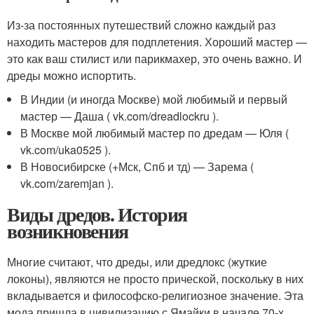
Из-за постоянных путешествий сложно каждый раз
находить мастеров для подплетения. Хороший мастер —
это как ваш стилист или парикмахер, это очень важно. И
дреды можно испортить.
В Индии (и иногда Москве) мой любимый и первый
мастер — Даша ( vk.com/dreadlockru ).
В Москве мой любимый мастер по дредам — Юля (
vk.com/uka0525 ).
В Новосибирске (+Мск, Спб и тд) — Зарема (
vk.com/zaremjan ).
Виды дредов. История
возникновения
Многие считают, что дреды, или дредлокс (жуткие
локоны), являются не просто прической, поскольку в них
вкладывается и философско-религиозное значение. Эта
мода пришла в цивилизацию с Ямайки в начале 70-х