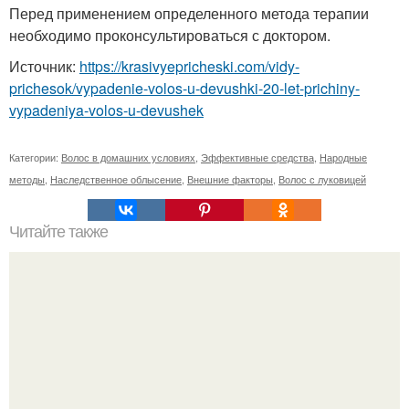
Перед применением определенного метода терапии
необходимо проконсультироваться с доктором.
Источник:
https://krasivyepricheski.com/vidy-
prichesok/vypadenie-volos-u-devushki-20-let-prichiny-
vypadeniya-volos-u-devushek
Категории:
Волос в домашних условиях
,
Эффективные средства
,
Народные
методы
,
Наследственное облысение
,
Внешние факторы
,
Волос с луковицей
Читайте также
Филлеры под глаза сколько держится. Плюсы и минусы