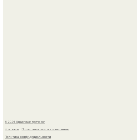
Красивая кожа начинается не с дорогой косметики, а с
правильного ухода.
Моника беллуччи, наша вечная икона стиля, снова в
центре внимания!
© 2026 Красивые прически
Контакты
Пользовательское соглашение
Политика конфидециальности