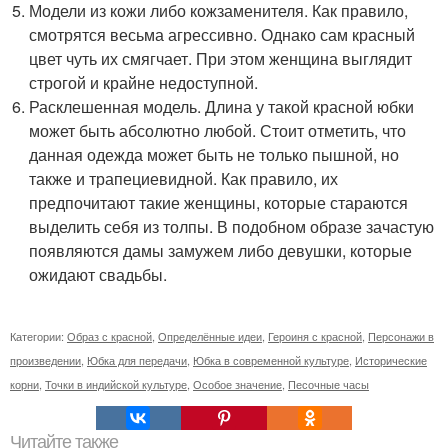
Модели из кожи либо кожзаменителя. Как правило,
смотрятся весьма агрессивно. Однако сам красный
цвет чуть их смягчает. При этом женщина выглядит
строгой и крайне недоступной.
Расклешенная модель. Длина у такой красной юбки
может быть абсолютно любой. Стоит отметить, что
данная одежда может быть не только пышной, но
также и трапециевидной. Как правило, их
предпочитают такие женщины, которые стараются
выделить себя из толпы. В подобном образе зачастую
появляются дамы замужем либо девушки, которые
ожидают свадьбы.
Категории:
Образ с красной
,
Определённые идеи
,
Героиня с красной
,
Персонажи в
произведении
,
Юбка для передачи
,
Юбка в современной культуре
,
Исторические
корни
,
Точки в индийской культуре
,
Особое значение
,
Песочные часы
Читайте также