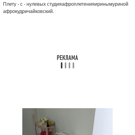
Плету - с - нулевых студияафроплетенияиринымуриной
афрокудричайковский.