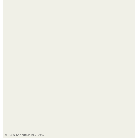
Это снова случилось ….
Борющийся с раком поджелудочной железы Евгений
Алдонин вернулся в Москву после почти года лечения в
Германии.
© 2026 Красивые прически