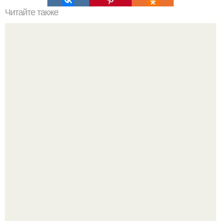
Читайте также
Капус кто производитель краска для волос. Немного о
бренде
Многие держат касторовое масло дома только для волос