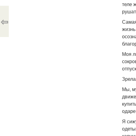
теле 
рушат
⇦
Самая
жизнь
осозн
благо
Моя л
сокро
отпус
Зрела
Мы, м
движе
купить
одаре
Я сиж
одеты
капуч