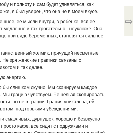
бу и полноту и сам будет удивляться, как
же, я был уверен, что она не в моем вкусе.
⇨
шнее, ее мысли внутри, в ребенке, вся ее
т медленно и так трогательно - неуклюже. Она
ице при виде беременных, становятся сильнее,
й, таинственный холмик, прячущий несметные
 Не зря женские практики связаны с
ивотом и так далее.
ую энергию.
о бы слишком скучно. Мы сканируем каждое
. Мы грацию чувствуем. Ее нельзя скопировать,
ости, но не в грации. Грация уникальна, ей
вотом, под горькими убеждениями.
ни смазливых, дурнушек, хорошо и безвкусно
 просто кафе, все сидят с подружками и
 среди женщин. Останавливаю взгляд на любой,