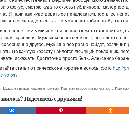
ваю фокус, смотрю куда-то сквозь публичность, манерность,
на. Я начинаю чувствовать ее привлекательность, ее непов
аю, что если видеть ее так, то можно полюбить любую из ни
не проще, чем мужчине - ей не надо кем-то становиться, ей
точная, красивая. Мужчины одноклеточные, но только на пер
 совершенно другое. Мужчина все равно найдет, различит, 
шать. На каждую красоту найдется любящий поклонник, поэт 
ивать, искажать. Достаточно просто быть. Александр баран
итайте статьи о прическах на короткие волосы фото
http://p
e-volosy...
и:
Мужские стрижки
,
Красивые прически
,
Прически на короткие волосы фото
,
Прически
авилось? Поделитесь с друзьями!