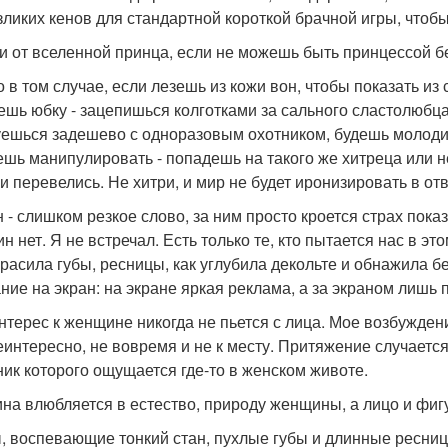
зликих кенов для стандартной короткой брачной игры, чтобы
и от вселенной принца, если не можешь быть принцессой б
о в том случае, если лезешь из кожи вон, чтобы показать из
ешь юбку - зацепишься колготками за сального сластолюбца
уешься задешево с одноразовым охотником, будешь молоди
ешь манипулировать - попадешь на такого же хитреца или н
и перевелись. Не хитри, и мир не будет иронизировать в отв
 - слишком резкое слово, за ним просто кроется страх пока
 нет. Я не встречал. Есть только те, кто пытается нас в эт
красила губы, ресницы, как углубила декольте и обнажила б
ние на экран: на экране яркая реклама, а за экраном лишь 
нтерес к женщине никогда не пьется с лица. Мое возбуждени
еинтересно, не вовремя и не к месту. Притяжение случается
ник которого ощущается где-то в женском животе.
на влюбляется в естество, природу женщины, а лицо и фи
, воспевающие тонкий стан, пухлые губы и длинные ресниц