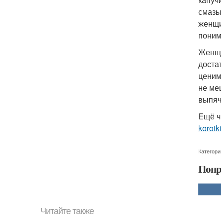
смазы
женщи
поним
Женщи
доста
ценим
не ме
выпяч
Ещё ч
korotki
Категори
Понр
Читайте также