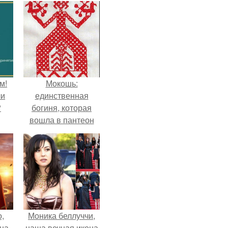
м!
Мокошь:
ли
единственная
?
богиня, которая
вошла в пантеон
князя Владимира.
,
Моника беллуччи,
дна
наша вечная икона