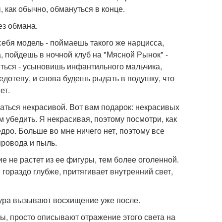
, как обычно, обмануться в конце.
ез обмана.
 себя модель - поймаешь такого же нарцисса,
, пойдешь в ночной клуб на "Мясной Рынок" -
ться - усыновишь инфантильного мальчика,
едотепу, и снова будешь рыдать в подушку, что
ет.
заться некрасивой. Вот вам подарок: некрасивых
ом убедить. Я некрасивая, поэтому посмотри, как
едро. Больше во мне ничего нет, поэтому все
провода и пыль.
е не растет из ее фигуры, тем более оголенной.
 гораздо глубже, притягивает внутренний свет,
гура вызывают восхищение уже после.
ы, просто описывают отражение этого света на