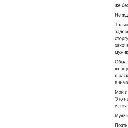
же бе
Не жд
Тольк
задер
сторг
захоч
мужик
Обман
женщин
я рас
внима
Мой и
Это н
источ
Мужчи
Поэты