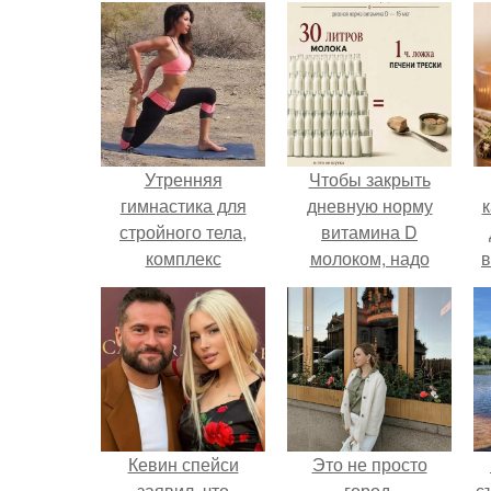
Утренняя
Чтобы закрыть
гимнастика для
дневную норму
к
стройного тела,
витамина D
комплекс
молоком, надо
в
упражнений:
выпить 30 литров
или съесть одну
чайную ложку
печени трески.
Кевин спейси
Это не просто
заявил, что
город.
с