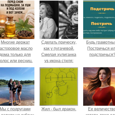
Многие держат
Сделать прическу,
Будь грамотны
асторовое масло
как у пугачевой.
Постричься и
дома только для
Смелая хулиганка
подстричься
олос или ресниц.
vs икона стиля:
Какой была Алла
Пугачева в разные
годы.
Мы с подругами
Жил - был дракон.
Ее величество
ъездили на кубену
кстати, тоже о