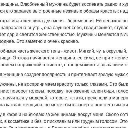
женщины. Влюбленный мужчина будет воспевать равно и худо
ся его заранее выстроенные неживые образы красоты: надо 
 красивая женщина для меня - беременная. Ей неважно вне
 направлена внутрь, она слушает себя, гладит живот, ступае
ает дар и светится женственностью. Мужчины меняются в л
роднее. Это заметно и очень красиво.
юбимая часть женского тела - живот. Мягкий, чуть округлы
вища. Отсюда начинается женщина, ее сила, ее притяжение.
канием напряжений в животе, с танцем живота, дыханием ж
я женщина создает полярность и притягивает зрелую мужск
ужчины, не воспринимаем красоту только глазами. Это был
ние: поворот головы, походку, положение колен сидя, голос
, научиться у моделей, которые, кстати, преуспели в манерн
на каждая женщина, но может быть заперта под жестким жи
у в кафе и наблюдаю за женщинами вокруг меня. Около сот
х, в косметике и без, с писклявым или грудным голосом. Это
ино. Они естественны, в Берлине, вообще, мало жеманства