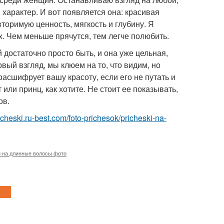
 характер. И вот появляется она: красивая
торимую ценность, мягкость и глубину. Я
х. Чем меньше прячутся, тем легче полюбить.
 достаточно просто быть, и она уже цельная,
вый взгляд, мы клюем на то, что видим, но
расшифрует вашу красоту, если его не путать и
или принц, как хотите. Не стоит ее показывать,
ов.
richeski.ru-best.com/foto-prichesok/pricheski-na-
 на длинные волосы фото